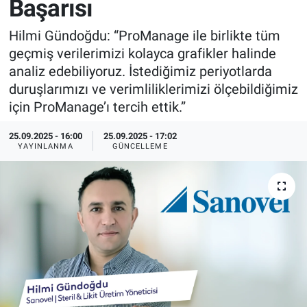
Başarısı
EndüstriST
Hilmi Gündoğdu: “ProManage ile birlikte tüm
geçmiş verilerimizi kolayca grafikler halinde
Enerjisini Üreten Fabrikalar
analiz edebiliyoruz. İstediğimiz periyotlarda
duruşlarımızı ve verimliliklerimizi ölçebildiğimiz
Endüstri 4.0 Uygulamaları
için ProManage’ı tercih ettik.”
Ağır Sanayi Çözümleri
25.09.2025 - 16:00
25.09.2025 - 17:02
YAYINLANMA
GÜNCELLEME