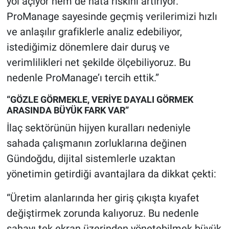
yol açıyor hem de hata riskini artırıyor.
ProManage sayesinde geçmiş verilerimizi hızlı
ve anlaşılır grafiklerle analiz edebiliyor,
istediğimiz dönemlere dair duruş ve
verimlilikleri net şekilde ölçebiliyoruz. Bu
nedenle ProManage’ı tercih ettik.”
“GÖZLE GÖRMEKLE, VERİYE DAYALI GÖRMEK
ARASINDA BÜYÜK FARK VAR”
İlaç sektörünün hijyen kuralları nedeniyle
sahada çalışmanın zorluklarına değinen
Gündoğdu, dijital sistemlerle uzaktan
yönetimin getirdiği avantajlara da dikkat çekti:
“Üretim alanlarında her giriş çıkışta kıyafet
değiştirmek zorunda kalıyoruz. Bu nedenle
sahayı tek ekran üzerinden yönetebilmek büyük