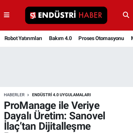
Robot Yatırımları
Bakım 4.0
Robot Yatırımları
Bakım 4.0
Proses Otomasyonu
Proses Otomasyonu
Makina
Otomasyon
HABERLER
ENDÜSTRI 4.0 UYGULAMALARI
Depolama Çözümleri
ProManage ile Veriye
Dayalı Üretim: Sanovel
İnşaat ve Malzeme
İlaç’tan Dijitalleşme
HaberOrtak