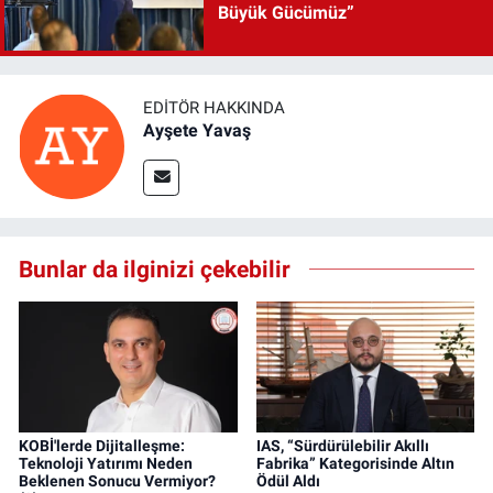
Büyük Gücümüz”
EDITÖR HAKKINDA
Ayşete Yavaş
Bunlar da ilginizi çekebilir
KOBİ'lerde Dijitalleşme:
IAS, “Sürdürülebilir Akıllı
Teknoloji Yatırımı Neden
Fabrika” Kategorisinde Altın
Beklenen Sonucu Vermiyor?
Ödül Aldı