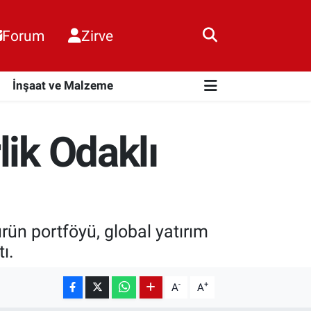
Forum
Zirve
i
İnşaat ve Malzeme
lik Odaklı
rün portföyü, global yatırım
ı.
-
+
A
A