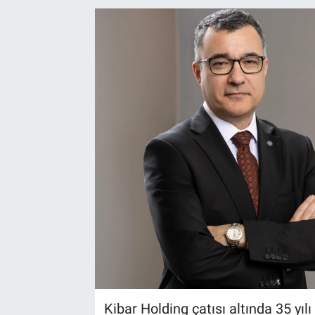
EndüstriST
Enerjisini Üreten Fabrikalar
Endüstri 4.0 Uygulamaları
Ağır Sanayi Çözümleri
Kibar Holding çatısı altında 35 yı