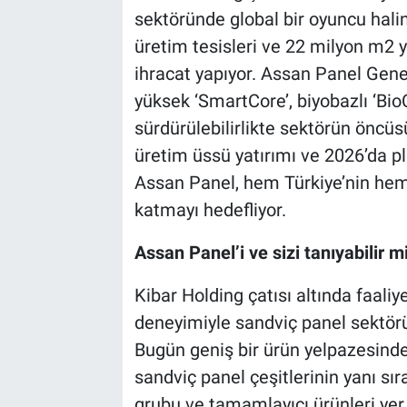
sektöründe global bir oyuncu hali
üretim tesisleri ve 22 milyon m2 yı
ihracat yapıyor. Assan Panel Genel
yüksek ‘SmartCore’, biyobazlı ‘Bio
sürdürülebilirlikte sektörün öncüs
üretim üssü yatırımı ve 2026’da p
Assan Panel, hem Türkiye’nin hem
katmayı hedefliyor.
Assan Panel’i ve sizi tanıyabilir m
Kibar Holding çatısı altında faaliy
deneyimiyle sandviç panel sektörün
Bugün geniş bir ürün yelpazesind
sandviç panel çeşitlerinin yanı sıra
grubu ve tamamlayıcı ürünleri yer 