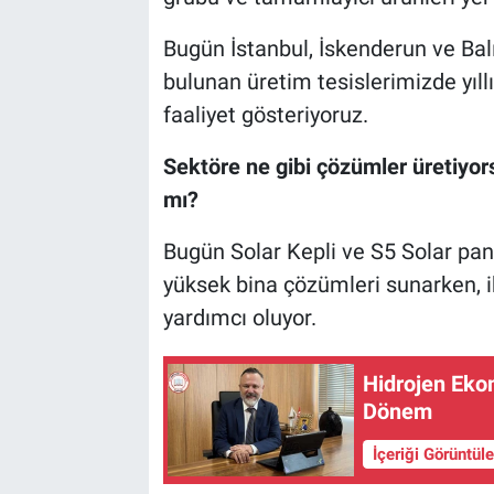
Bugün İstanbul, İskenderun ve Balı
bulunan üretim tesislerimizde yıl
faaliyet gösteriyoruz.
Sektöre ne gibi çözümler üretiyors
mı?
Bugün Solar Kepli ve S5 Solar panel
yüksek bina çözümleri sunarken, ik
yardımcı oluyor.
Hidrojen Eko
Dönem
İçeriği Görüntül