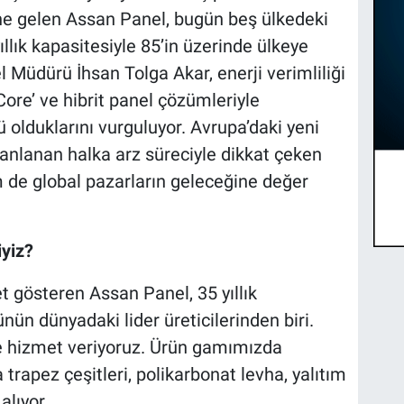
ne gelen Assan Panel, bugün beş ülkedeki
llık kapasitesiyle 85’in üzerinde ülkeye
 Müdürü İhsan Tolga Akar, enerji verimliliği
Core’ ve hibrit panel çözümleriyle
ü olduklarını vurguluyor. Avrupa’daki yeni
lanlanan halka arz süreciyle dikkat çeken
 de global pazarların geleceğine değer
iyiz?
et gösteren Assan Panel, 35 yıllık
ün dünyadaki lider üreticilerinden biri.
e hizmet veriyoruz. Ürün gamımızda
 trapez çeşitleri, polikarbonat levha, yalıtım
alıyor.