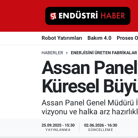
Robot Yatırımları
Robot Yatırımları
Bakım 4.0
Proses 
Bakım 4.0
HABERLER
ENERJISINI ÜRETEN FABRIKALAR
Proses Otomasyonu
Assan Panel’
Makina
Küresel Büy
Otomasyon
Assan Panel Genel Müdürü İhs
Depolama Çözümleri
vizyonu ve halka arz hazırlıkl
İnşaat ve Malzeme
25.09.2025 - 15:30
02.06.2026 - 16:30
YAYINLANMA
GÜNCELLEME
HaberOrtak