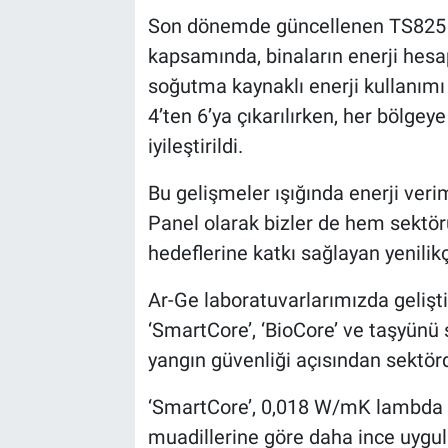
Son dönemde güncellenen TS825 Bi
kapsamında, binaların enerji hesap
soğutma kaynaklı enerji kullanımı d
4’ten 6’ya çıkarılırken, her bölgeye 
iyileştirildi.
Bu gelişmeler ışığında enerji verim
Panel olarak bizler de hem sektör
hedeflerine katkı sağlayan yenili
Ar-Ge laboratuvarlarımızda geliştir
‘SmartCore’, ‘BioCore’ ve taşyünü so
yangın güvenliği açısından sektörd
‘SmartCore’, 0,018 W/mK lambda de
muadillerine göre daha ince uygu