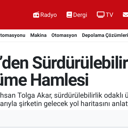
Radyo
Dergi
TV
Otomasyonu
Makina
Otomasyon
Depolama Çözümler
den Sürdürülebilir
üme Hamlesi
an Tolga Akar, sürdürülebilirlik odaklı ü
arıyla şirketin gelecek yol haritasını anlatt