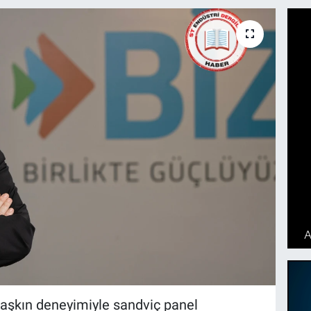
lı aşkın deneyimiyle sandviç panel