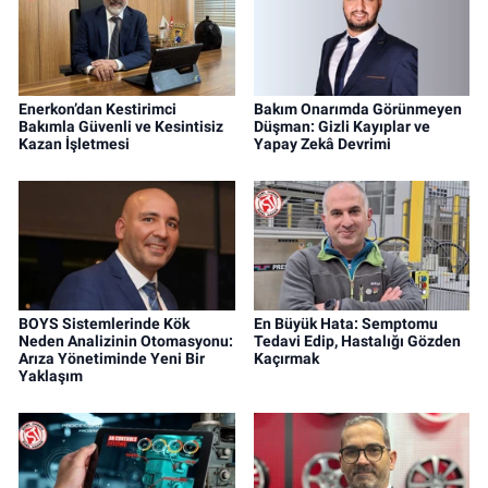
Enerkon’dan Kestirimci
Bakım Onarımda Görünmeyen
Bakımla Güvenli ve Kesintisiz
Düşman: Gizli Kayıplar ve
Kazan İşletmesi
Yapay Zekâ Devrimi
BOYS Sistemlerinde Kök
En Büyük Hata: Semptomu
Neden Analizinin Otomasyonu:
Tedavi Edip, Hastalığı Gözden
Arıza Yönetiminde Yeni Bir
Kaçırmak
Yaklaşım