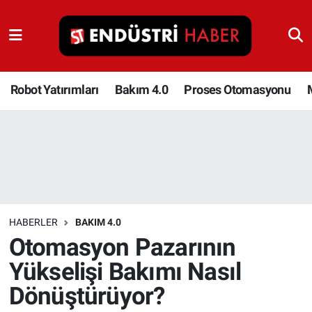
Robot Yatırımları
Bakım 4.0
Robot Yatırımları
Bakım 4.0
Proses Otomasyonu
Proses Otomasyonu
Makina
Otomasyon
HABERLER
BAKIM 4.0
Depolama Çözümleri
Otomasyon Pazarının
Yükselişi Bakımı Nasıl
İnşaat ve Malzeme
Dönüştürüyor?
HaberOrtak