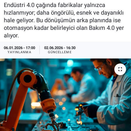
Endüstri 4.0 çağında fabrikalar yalnızca
EndüstriST
hızlanmıyor; daha öngörülü, esnek ve dayanıklı
hale geliyor. Bu dönüşümün arka planında ise
Enerjisini Üreten Fabrikalar
otomasyon kadar belirleyici olan Bakım 4.0 yer
alıyor.
Endüstri 4.0 Uygulamaları
06.01.2026 - 17:00
02.06.2026 - 16:30
YAYINLANMA
GÜNCELLEME
Ağır Sanayi Çözümleri