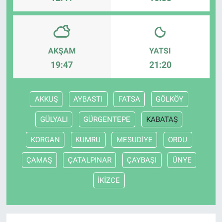
AKŞAM
YATSI
19:47
21:20
AKKUŞ
AYBASTI
FATSA
GÖLKÖY
GÜLYALI
GÜRGENTEPE
KABATAŞ
KORGAN
KUMRU
MESUDİYE
ORDU
ÇAMAŞ
ÇATALPINAR
ÇAYBAŞI
ÜNYE
İKİZCE