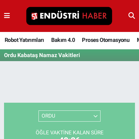
Robot Yatırımları
Bakım 4.0
Robot Yatırımları
Bakım 4.0
Proses Otomasyonu
Ordu Kabataş Namaz Vakitleri
Proses Otomasyonu
Makina
Otomasyon
Depolama Çözümleri
ORDU
İnşaat ve Malzeme
ÖĞLE VAKTINE KALAN SÜRE
HaberOrtak