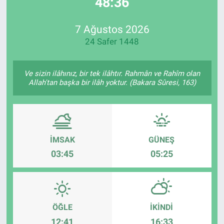
48:36
EndüstriST
7 Ağustos 2026
24 Safer 1448
Enerjisini Üreten Fabrikalar
Endüstri 4.0 Uygulamaları
Ve sizin ilâhınız, bir tek ilâhtır. Rahmân ve Rahîm olan
Allah'tan başka bir ilâh yoktur. (Bakara Sûresi, 163)
Ağır Sanayi Çözümleri
İMSAK
GÜNEŞ
03:45
05:25
ÖĞLE
İKINDI
12:41
16:33