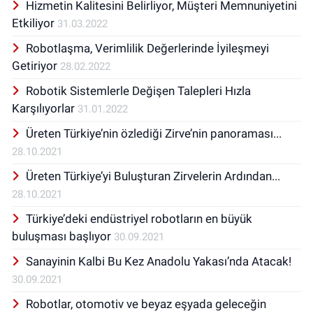
Hizmetin Kalitesini Belirliyor, Müşteri Memnuniyetini
Etkiliyor
31.03.2022
Robotlaşma, Verimlilik Değerlerinde İyileşmeyi
Getiriyor
28.02.2022
Robotik Sistemlerle Değişen Talepleri Hızla
Karşılıyorlar
31.01.2022
Üreten Türkiye’nin özlediği Zirve’nin panoraması...
28.10.2021
Üreten Türkiye’yi Buluşturan Zirvelerin Ardından...
28.10.2021
Türkiye’deki endüstriyel robotların en büyük
buluşması başlıyor
30.09.2021
Sanayinin Kalbi Bu Kez Anadolu Yakası’nda Atacak!
30.09.2021
Robotlar, otomotiv ve beyaz eşyada geleceğin