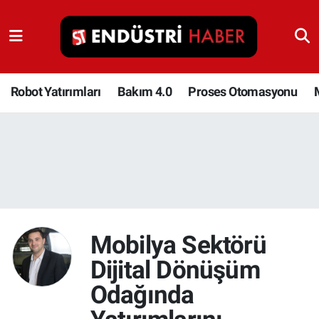
Robot Yatırımları
Bakım 4.0
Robot Yatırımları
Bakım 4.0
Proses Otomasyonu
Proses Otomasyonu
Makina
Otomasyon
Depolama Çözümleri
Mobilya Sektörü
Dijital Dönüşüm
İnşaat ve Malzeme
Odağında
HaberOrtak