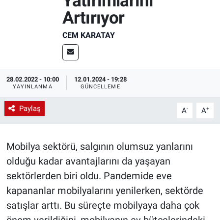
Yatırımlarını
Artırıyor
EndüstriST
CEM KARATAY
Enerjisini Üreten Fabrikalar
Endüstri 4.0 Uygulamaları
28.02.2022 - 10:00
12.01.2024 - 19:28
YAYINLANMA
GÜNCELLEME
Ağır Sanayi Çözümleri
Paylaş
-
+
A
A
Mobilya sektörü, salgının olumsuz yanlarını
olduğu kadar avantajlarını da yaşayan
sektörlerden biri oldu. Pandemide eve
kapananlar mobilyalarını yenilerken, sektörde
satışlar arttı. Bu süreçte mobilyaya daha çok
önem verildiğini, mobilyanın ev bütçelerindeki