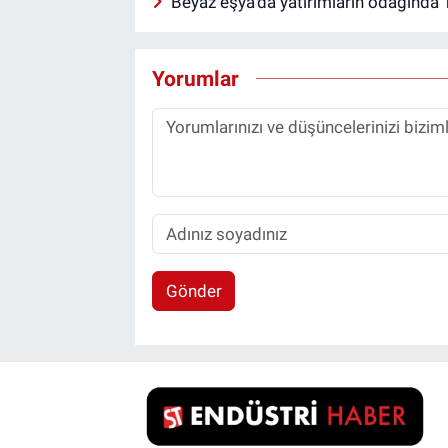
Beyaz eşya’da yatırımların odağında 
Yorumlar
Gönder