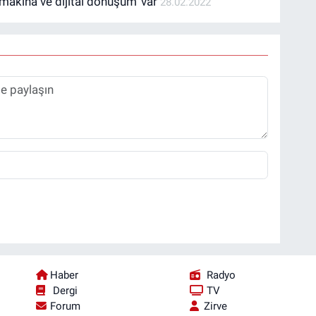
‘makina ve dijital dönüşüm’ var
28.02.2022
Haber
Radyo
Dergi
TV
Forum
Zirve