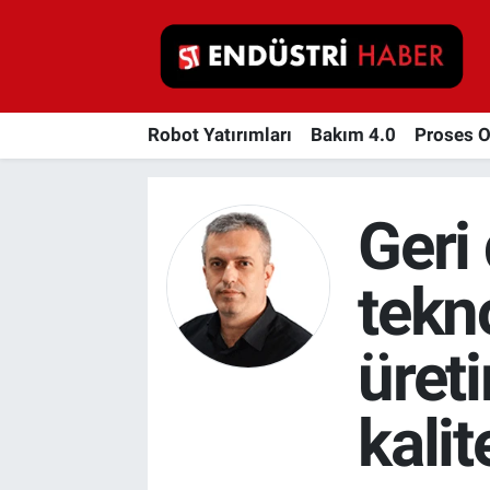
Robot Yatırımları
Robot Yatırımları
Bakım 4.0
Proses 
Bakım 4.0
Proses Otomasyonu
Geri
Makina
tekno
Otomasyon
üret
Depolama Çözümleri
kalit
İnşaat ve Malzeme
HaberOrtak