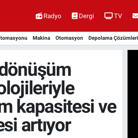
Radyo
Dergi
TV
Otomasyonu
Makina
Otomasyon
Depolama Çözümler
 dönüşüm
lojileriyle
im kapasitesi ve
esi artıyor