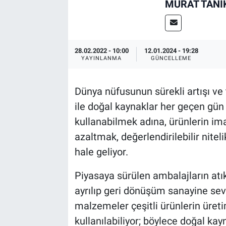
MURAT TANI
EndüstriST
Enerjisini Üreten Fabrikalar
28.02.2022 - 10:00
12.01.2024 - 19:28
YAYINLANMA
GÜNCELLEME
Endüstri 4.0 Uygulamaları
Dünya nüfusunun sürekli artışı ve
Ağır Sanayi Çözümleri
ile doğal kaynaklar her geçen gün 
kullanabilmek adına, ürünlerin im
azaltmak, değerlendirilebilir nitel
hale geliyor.
Piyasaya sürülen ambalajların atık
ayrılıp geri dönüşüm sanayine se
malzemeler çeşitli ürünlerin üre
kullanılabiliyor; böylece doğal ka