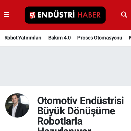
Robot Yatırımları
Bakım 4.0
Robot Yatırımları
Bakım 4.0
Proses Otomasyonu
Proses Otomasyonu
Makina
Otomasyon
Depolama Çözümleri
Otomotiv Endüstrisi
Büyük Dönüşüme
İnşaat ve Malzeme
Robotlarla
HaberOrtak