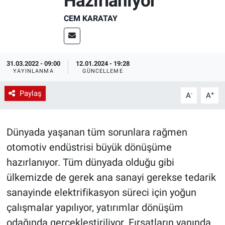
Hazırlanıyor
EndüstriST
CEM KARATAY
Enerjisini Üreten Fabrikalar
31.03.2022 - 09:00
12.01.2024 - 19:28
Endüstri 4.0 Uygulamaları
YAYINLANMA
GÜNCELLEME
Paylaş
Ağır Sanayi Çözümleri
-
+
A
A
Dünyada yaşanan tüm sorunlara rağmen
otomotiv endüstrisi büyük dönüşüme
hazırlanıyor. Tüm dünyada olduğu gibi
ülkemizde de gerek ana sanayi gerekse tedarik
sanayinde elektrifikasyon süreci için yoğun
çalışmalar yapılıyor, yatırımlar dönüşüm
odağında gerçekleştiriliyor. Fırsatların yanında