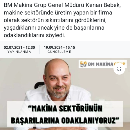
BM Makina Grup Genel Müdürü Kenan Bebek,
EndüstriST
makine sektöründe üretim yapan bir firma
olarak sektörün sıkıntılarını gördüklerini,
Enerjisini Üreten Fabrikalar
yaşadıklarını ancak yine de başarılarına
odaklandıklarını söyledi.
Endüstri 4.0 Uygulamaları
02.07.2021 - 12:30
19.09.2024 - 15:15
YAYINLANMA
GÜNCELLEME
Ağır Sanayi Çözümleri