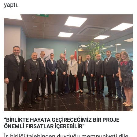
yaptı.
“BİRLİKTE HAYATA GEÇİRECEĞİMİZ BİR PROJE
ÖNEMLİ FIRSATLAR İÇEREBİLİR”
İş birliği talebinden duyduğu memnuniyeti dile