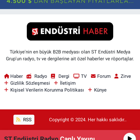
Türkiye'nin en büyük B2B medyası olan ST Endüstri Medya
Grup'un radyo, tv ve dergilerine ait özel haberler ve röportajlar.
Haber
Radyo
Dergi
TV
Forum
Zirve
Gizlilik Sözleşmesi
İletişim
Kişisel Verilerin Korunma Politikası
Künye
RSS
Copyright © 2024. Her hakkı saklıdır..
ST Endüstri Radyo
Canlı Yayını
Haber Yazılımı:
TE Bilişim