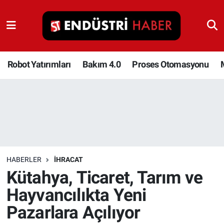
Robot Yatırımları
Bakım 4.0
Robot Yatırımları
Bakım 4.0
Proses Otomasyonu
Proses Otomasyonu
Makina
Otomasyon
HABERLER
İHRACAT
Depolama Çözümleri
Kütahya, Ticaret, Tarım ve
Hayvancılıkta Yeni
İnşaat ve Malzeme
Pazarlara Açılıyor
HaberOrtak