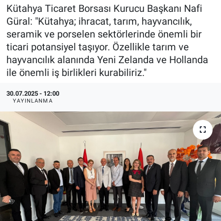
Kütahya Ticaret Borsası Kurucu Başkanı Nafi
EndüstriST
Güral: "Kütahya; ihracat, tarım, hayvancılık,
seramik ve porselen sektörlerinde önemli bir
Enerjisini Üreten Fabrikalar
ticari potansiyel taşıyor. Özellikle tarım ve
hayvancılık alanında Yeni Zelanda ve Hollanda
Endüstri 4.0 Uygulamaları
ile önemli iş birlikleri kurabiliriz."
Ağır Sanayi Çözümleri
30.07.2025 - 12:00
YAYINLANMA