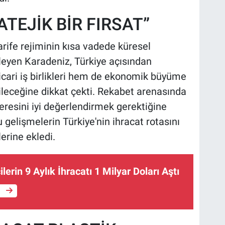
ATEJİK BİR FIRSAT”
arife rejiminin kısa vadede küresel
yleyen Karadeniz, Türkiye açısından
icari iş birlikleri hem de ekonomik büyüme
ileceğine dikkat çekti. Rekabet arenasında
eresini iyi değerlendirmek gerektiğine
gelişmelerin Türkiye'nin ihracat rotasını
lerine ekledi.
lerin 9 Aylık İhracatı 1 Milyar Doları Aştı
e