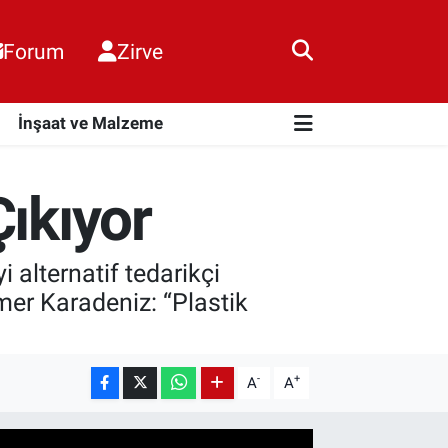
Forum
Zirve
i
İnşaat ve Malzeme
Çıkıyor
 alternatif tedarikçi
er Karadeniz: “Plastik
-
+
A
A