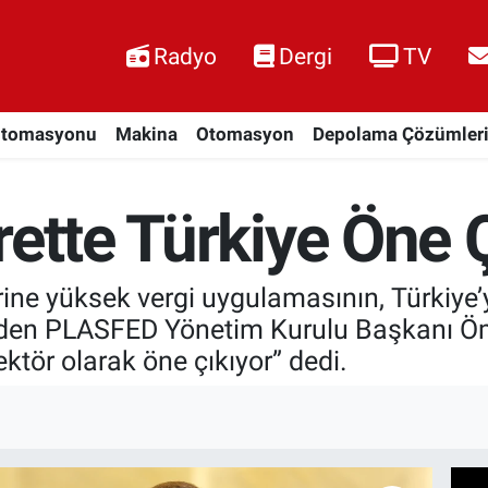
Radyo
Dergi
TV
Otomasyonu
Makina
Otomasyon
Depolama Çözümler
rette Türkiye Öne 
ine yüksek vergi uygulamasının, Türkiye’yi
eden PLASFED Yönetim Kurulu Başkanı Öm
ektör olarak öne çıkıyor” dedi.