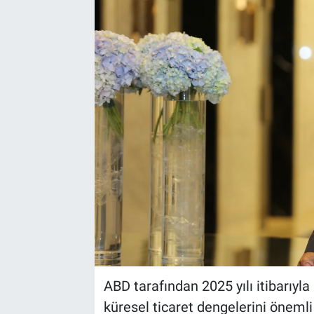
EndüstriST
Enerjisini Üreten Fabrikalar
Endüstri 4.0 Uygulamaları
Ağır Sanayi Çözümleri
ABD tarafından 2025 yılı itibarıyl
küresel ticaret dengelerini öneml