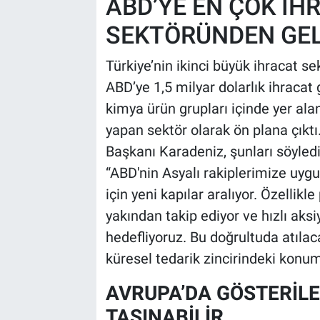
ABD’YE EN ÇOK İH
SEKTÖRÜNDEN GEL
Türkiye’nin ikinci büyük ihracat s
ABD’ye 1,5 milyar dolarlık ihracat 
kimya ürün grupları içinde yer ala
yapan sektör olarak ön plana çıkt
Başkanı Karadeniz, şunları söyledi
“ABD'nin Asyalı rakiplerimize uygul
için yeni kapılar aralıyor. Özellikl
yakından takip ediyor ve hızlı aks
hedefliyoruz. Bu doğrultuda atılaca
küresel tedarik zincirindeki konum
AVRUPA’DA GÖSTERİLE
TAŞINABİLİR