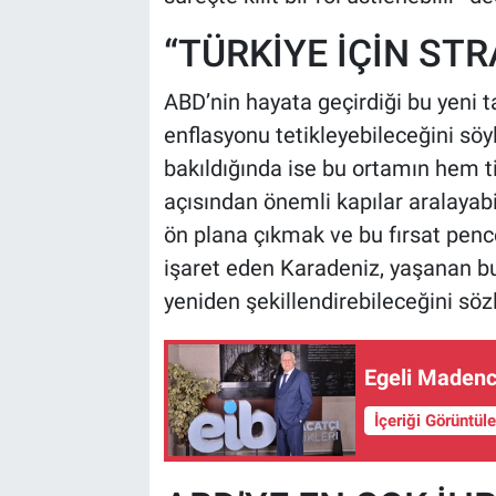
“TÜRKİYE İÇİN STR
ABD’nin hayata geçirdiği bu yeni t
enflasyonu tetikleyebileceğini sö
bakıldığında ise bu ortamın hem t
açısından önemli kapılar aralayab
ön plana çıkmak ve bu fırsat penc
işaret eden Karadeniz, yaşanan bu 
yeniden şekillendirebileceğini söz
Egeli Madenci
İçeriği Görüntül