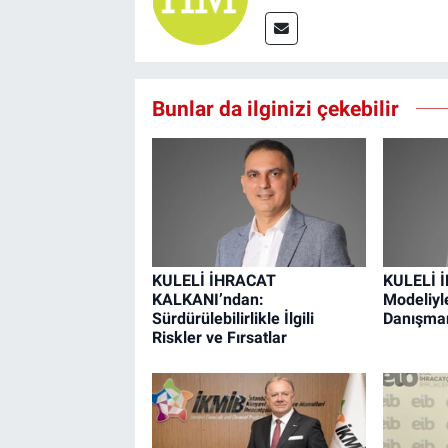
Bunlar da ilginizi çekebilir
KULELİ İHRACAT
KULELİ 
KALKANI’ndan:
Modeliyle
Sürdürülebilirlikle İlgili
Danışman
Riskler ve Fırsatlar