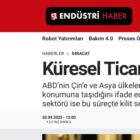
Robot Yatırımları
Robot Yatırımları
Bakım 4.0
Proses 
Bakım 4.0
HABERLER
İHRACAT
Proses Otomasyonu
Küresel Tica
Makina
ABD’nin Çin’e ve Asya ülkeler
Otomasyon
konumuna taşıdığını ifade 
sektörü ise bu süreçte kilit s
Depolama Çözümleri
30.04.2025 - 13:00
İnşaat ve Malzeme
YAYINLANMA
HaberOrtak