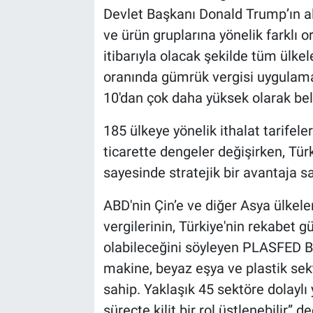
Devlet Başkanı Donald Trump’ın ald
ve ürün gruplarına yönelik farklı or
itibarıyla olacak şekilde tüm ülke
oranında gümrük vergisi uygulamay
10'dan çok daha yüksek olarak beli
185 ülkeye yönelik ithalat tarifel
ticarette dengeler değişirken, Tür
sayesinde stratejik bir avantaja s
ABD'nin Çin’e ve diğer Asya ülke
vergilerinin, Türkiye'nin rekabet 
olabileceğini söyleyen PLASFED Ba
makine, beyaz eşya ve plastik sek
sahip. Yaklaşık 45 sektöre dolaylı
süreçte kilit bir rol üstlenebilir” de