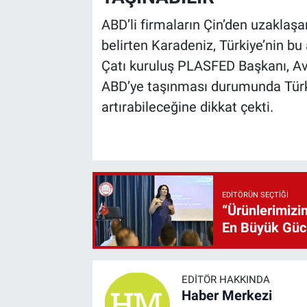
ABD’li firmaların Çin’den uzaklaşar
belirten Karadeniz, Türkiye’nin bu
Çatı kuruluş PLASFED Başkanı, Avr
ABD’ye taşınması durumunda Türkiy
artırabileceğine dikkat çekti.
EDITÖRÜN SEÇTIĞI
“Ürünlerimizin
En Büyük Gü
EDITÖR HAKKINDA
Haber Merkezi