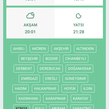
AKŞAM
YATSI
20:01
21:28
AHIRLI
AKÖREN
AKŞEHİR
ALTINEKİN
BEYŞEHİR
BOZKIR
CİHANBEYLİ
DERBENT
DEREBUCAK
DOĞANHİSAR
EMİRGAZİ
EREĞLİ
GÜNEYSINIR
HADİM
HALKAPINAR
HÜYÜK
ILGIN
KADINHANI
KARAPINAR
KARATAY
KONYA
KULU
MERAM
SARAYÖNÜ