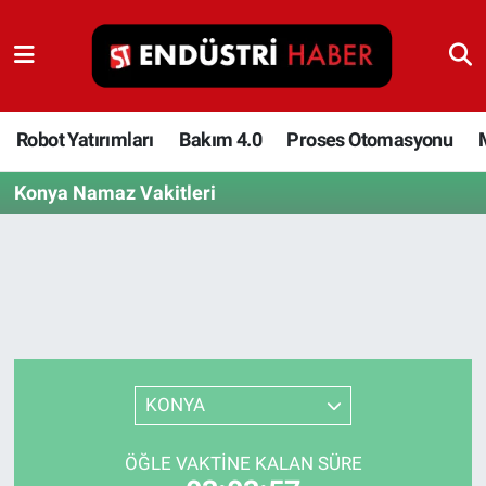
Robot Yatırımları
Bakım 4.0
Robot Yatırımları
Bakım 4.0
Proses Otomasyonu
Konya Namaz Vakitleri
Proses Otomasyonu
Makina
Otomasyon
Depolama Çözümleri
KONYA
İnşaat ve Malzeme
ÖĞLE VAKTINE KALAN SÜRE
HaberOrtak