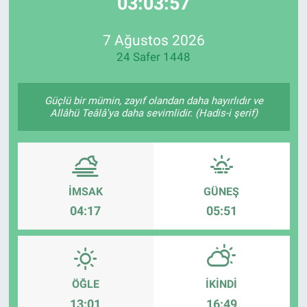
03:03:57
EndüstriST
7 Ağustos 2026
24 Safer 1448
Enerjisini Üreten Fabrikalar
Endüstri 4.0 Uygulamaları
Güçlü bir mümin, zayıf olandan daha hayırlıdır ve
Allâhü Teâlâ'ya daha sevimlidir. (Hadis-i şerif)
Ağır Sanayi Çözümleri
İMSAK
GÜNEŞ
04:17
05:51
ÖĞLE
İKINDI
13:01
16:49