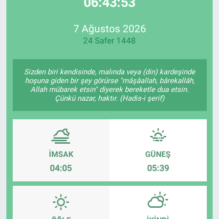
06:43:53
EndüstriST
7 Ağustos 2026
24 Safer 1448
Enerjisini Üreten Fabrikalar
Endüstri 4.0 Uygulamaları
Sizden biri kendisinde, malında veya (din) kardeşinde
hoşuna giden bir şey görürse "mâşâallah, bârekallâh,
Allah mübarek etsin" diyerek bereketle dua etsin.
Ağır Sanayi Çözümleri
Çünkü nazar, haktır. (Hadis-i şerif)
İMSAK
GÜNEŞ
04:05
05:39