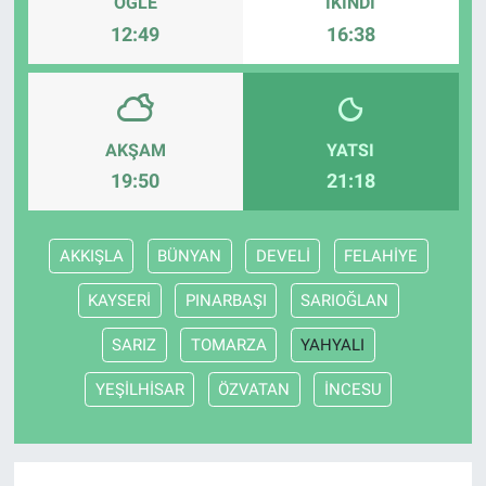
ÖĞLE
İKINDI
12:49
16:38
AKŞAM
YATSI
19:50
21:18
AKKIŞLA
BÜNYAN
DEVELİ
FELAHİYE
KAYSERİ
PINARBAŞI
SARIOĞLAN
SARIZ
TOMARZA
YAHYALI
YEŞİLHİSAR
ÖZVATAN
İNCESU