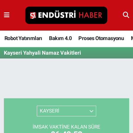
Robot Yatırımları
Bakım 4.0
Robot Yatırımları
Bakım 4.0
Proses Otomasyonu
Kayseri Yahyali Namaz Vakitleri
Proses Otomasyonu
Makina
Otomasyon
Depolama Çözümleri
KAYSERİ
İnşaat ve Malzeme
İMSAK VAKTINE KALAN SÜRE
HaberOrtak