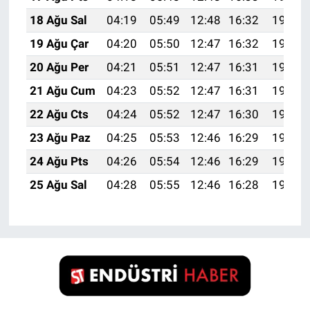
18 Ağu Sal
04:19
05:49
12:48
16:32
19:36
19 Ağu Çar
04:20
05:50
12:47
16:32
19:35
20 Ağu Per
04:21
05:51
12:47
16:31
19:34
21 Ağu Cum
04:23
05:52
12:47
16:31
19:32
22 Ağu Cts
04:24
05:52
12:47
16:30
19:31
23 Ağu Paz
04:25
05:53
12:46
16:29
19:30
24 Ağu Pts
04:26
05:54
12:46
16:29
19:28
25 Ağu Sal
04:28
05:55
12:46
16:28
19:27