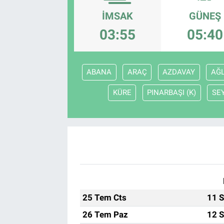
İMSAK
GÜNEŞ
EndüstriST
03:55
05:40
Enerjisini Üreten Fabrikalar
Endüstri 4.0 Uygulamaları
ABANA
ARAÇ
AZDAVAY
AĞL
KÜRE
PINARBAŞI (K)
SE
Ağır Sanayi Çözümleri
25 Tem Cts
11 S
26 Tem Paz
12 S