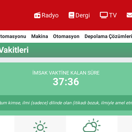
Radyo
Dergi
TV
Otomasyonu
Makina
Otomasyon
Depolama Çözümler
akitleri
İMSAK VAKTINE KALAN SÜRE
37:36
kimse, ilmi (sadece) dilinde olan (itikadı bozuk, ilmiyle amel etme