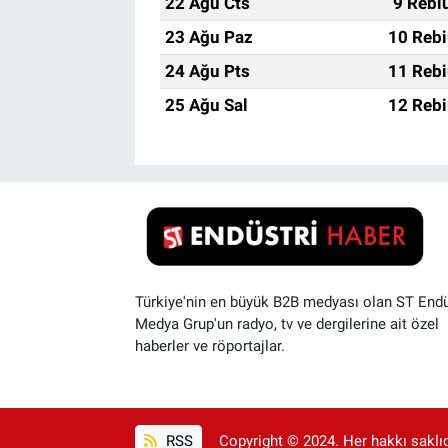
22 Ağu Cts
9 Rebi
23 Ağu Paz
10 Rebi
24 Ağu Pts
11 Rebi
25 Ağu Sal
12 Rebi
Türkiye'nin en büyük B2B medyası olan ST Endü
Medya Grup'un radyo, tv ve dergilerine ait özel
haberler ve röportajlar.
RSS
Copyright © 2024. Her hakkı saklıdı