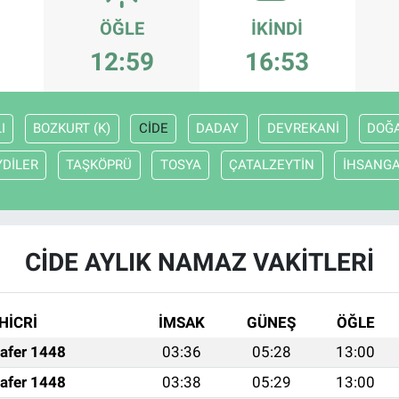
ÖĞLE
İKINDI
12:59
16:53
I
BOZKURT (K)
CİDE
DADAY
DEVREKANİ
DOĞ
YDİLER
TAŞKÖPRÜ
TOSYA
ÇATALZEYTİN
İHSANGA
CİDE AYLIK NAMAZ VAKITLERI
HİCRİ
İMSAK
GÜNEŞ
ÖĞLE
afer 1448
03:36
05:28
13:00
afer 1448
03:38
05:29
13:00