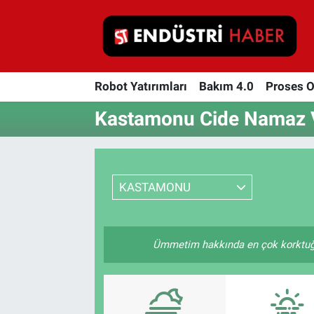
Robot Yatırımları
Robot Yatırımları
Bakım 4.0
Proses 
Bakım 4.0
Kastamonu Cide Namaz V
Proses Otomasyonu
Makina
KASTAMONU
Otomasyon
Depolama Çözümleri
Ümmetim hakkında en çok korktuğum 
İnşaat ve Malzeme
HaberOrtak