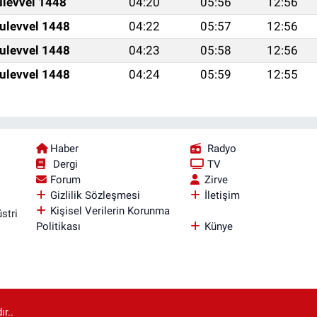
ulevvel 1448
04:20
05:56
12:56
ulevvel 1448
04:22
05:57
12:56
ulevvel 1448
04:23
05:58
12:56
ulevvel 1448
04:24
05:59
12:55
Haber
Radyo
Dergi
TV
Forum
Zirve
Gizlilik Sözleşmesi
İletişim
Kişisel Verilerin Korunma
stri
Politikası
Künye
r..