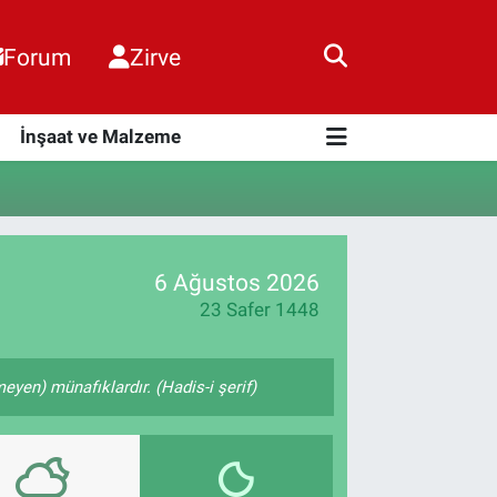
Forum
Zirve
i
İnşaat ve Malzeme
6 Ağustos 2026
23 Safer 1448
yen) münafıklardır. (Hadis-i şerif)