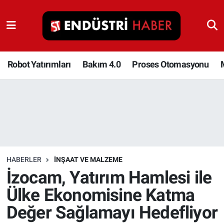
Robot Yatırımları
Bakım 4.0
Robot Yatırımları
Bakım 4.0
Proses Otomasyonu
Proses Otomasyonu
Makina
Otomasyon
HABERLER
İNŞAAT VE MALZEME
Depolama Çözümleri
İzocam, Yatırım Hamlesi ile
Ülke Ekonomisine Katma
İnşaat ve Malzeme
Değer Sağlamayı Hedefliyor
HaberOrtak