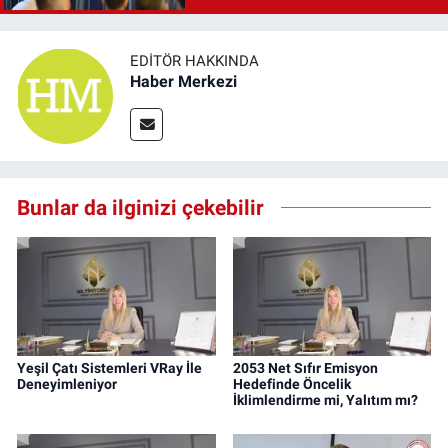
EDITÖR HAKKINDA
Haber Merkezi
Bunlar da ilginizi çekebilir
Yeşil Çatı Sistemleri VRay İle
2053 Net Sıfır Emisyon
Deneyimleniyor
Hedefinde Öncelik
İklimlendirme mi, Yalıtım mı?