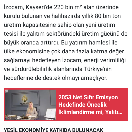
İzocam, Kayseri’de 220 bin m² alan üzerinde
kurulu bulunan ve halihazırda yıllık 80 bin ton
üretim kapasitesine sahip olan yeni üretim
tesisi ile yalıtım sektöründeki üretim gücünü de
büyük oranda arttırdı. Bu yatırım hamlesi ile
ülke ekonomisine çok daha fazla katma değer
sağlamayı hedefleyen İzocam, enerji verimliliği
ve sürdürülebilirlik alanlarında Türkiye'nin
hedeflerine de destek olmayı amaçlıyor.
2053 Net Sıfır Emisyon
Hedefinde Öncelik
İklimlendirme mi, Yalıtım
mı?
YEŞİL EKONOMİYE KATKIDA BULUNACAK