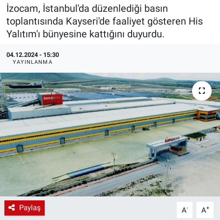
İzocam, İstanbul'da düzenlediği basın
EndüstriST
toplantısında Kayseri'de faaliyet gösteren His
Yalıtım'ı bünyesine kattığını duyurdu.
Enerjisini Üreten Fabrikalar
04.12.2024 - 15:30
YAYINLANMA
Endüstri 4.0 Uygulamaları
Ağır Sanayi Çözümleri
Paylaş
-
+
A
A