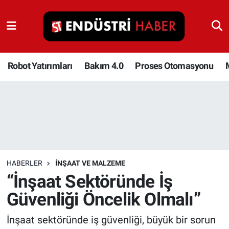
Robot Yatırımları
Bakım 4.0
Robot Yatırımları
Bakım 4.0
Proses Otomasyonu
Proses Otomasyonu
Makina
Otomasyon
HABERLER
İNŞAAT VE MALZEME
Depolama Çözümleri
“İnşaat Sektöründe İş
Güvenliği Öncelik Olmalı”
İnşaat ve Malzeme
İnşaat sektöründe iş güvenliği, büyük bir sorun
HaberOrtak