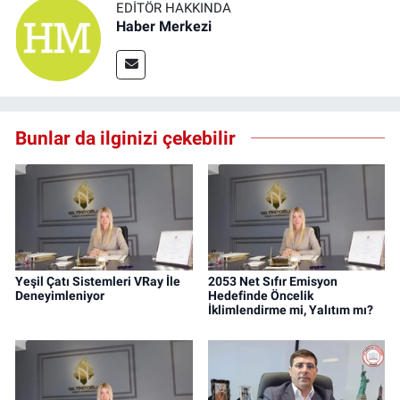
EDITÖR HAKKINDA
Haber Merkezi
Bunlar da ilginizi çekebilir
Yeşil Çatı Sistemleri VRay İle
2053 Net Sıfır Emisyon
Deneyimleniyor
Hedefinde Öncelik
İklimlendirme mi, Yalıtım mı?