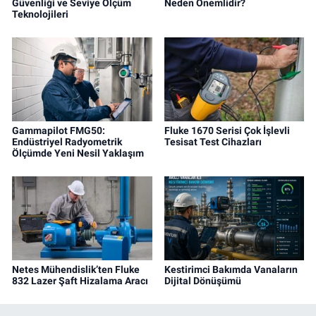
Güvenliği ve Seviye Ölçüm
Neden Önemlidir?
Teknolojileri
Gammapilot FMG50:
Fluke 1670 Serisi Çok İşlevli
Endüstriyel Radyometrik
Tesisat Test Cihazları
Ölçümde Yeni Nesil Yaklaşım
Netes Mühendislik’ten Fluke
Kestirimci Bakımda Vanaların
832 Lazer Şaft Hizalama Aracı
Dijital Dönüşümü