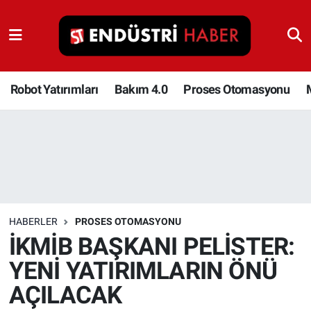
Robot Yatırımları
Bakım 4.0
Robot Yatırımları
Bakım 4.0
Proses Otomasyonu
Proses Otomasyonu
Makina
Otomasyon
HABERLER
PROSES OTOMASYONU
Depolama Çözümleri
İKMİB BAŞKANI PELİSTER:
YENİ YATIRIMLARIN ÖNÜ
İnşaat ve Malzeme
AÇILACAK
HaberOrtak