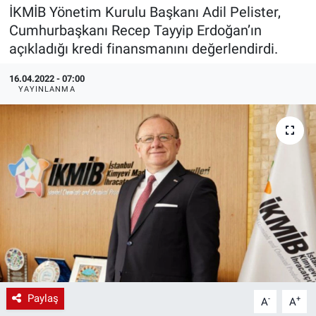
İKMİB Yönetim Kurulu Başkanı Adil Pelister,
EndüstriST
Cumhurbaşkanı Recep Tayyip Erdoğan’ın
açıkladığı kredi finansmanını değerlendirdi.
Enerjisini Üreten Fabrikalar
16.04.2022 - 07:00
YAYINLANMA
Endüstri 4.0 Uygulamaları
Ağır Sanayi Çözümleri
Paylaş
-
+
A
A