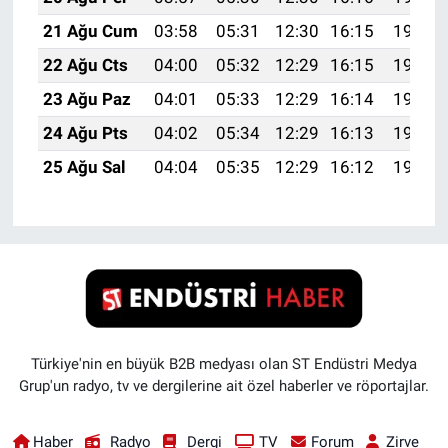
21 Ağu Cum
03:58
05:31
12:30
16:15
19:18
22 Ağu Cts
04:00
05:32
12:29
16:15
19:17
23 Ağu Paz
04:01
05:33
12:29
16:14
19:15
24 Ağu Pts
04:02
05:34
12:29
16:13
19:14
25 Ağu Sal
04:04
05:35
12:29
16:12
19:12
Türkiye'nin en büyük B2B medyası olan ST Endüstri Medya
Grup'un radyo, tv ve dergilerine ait özel haberler ve röportajlar.
Haber
Radyo
Dergi
TV
Forum
Zirve