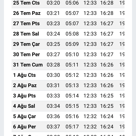
25 Tem Cts
03:20
05:06
12:33
16:28
19:50
26 Tem Paz
03:21
05:07
12:33
16:28
19:49
27 Tem Pts
03:23
05:07
12:33
16:27
19:49
28 Tem Sal
03:24
05:08
12:33
16:27
19:48
29 Tem Çar
03:25
05:09
12:33
16:27
19:47
30 Tem Per
03:27
05:10
12:33
16:27
19:46
31 Tem Cum
03:28
05:11
12:33
16:26
19:45
1 Ağu Cts
03:30
05:12
12:33
16:26
19:44
2 Ağu Paz
03:31
05:13
12:33
16:26
19:43
3 Ağu Pts
03:33
05:14
12:33
16:25
19:41
4 Ağu Sal
03:34
05:15
12:33
16:25
19:40
5 Ağu Çar
03:36
05:16
12:32
16:24
19:39
6 Ağu Per
03:37
05:17
12:32
16:24
19:38