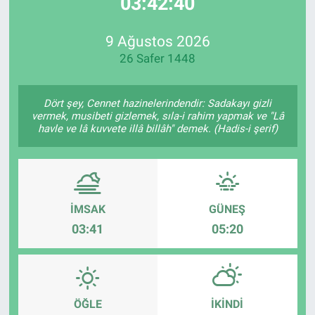
03:42:40
EndüstriST
9 Ağustos 2026
26 Safer 1448
Enerjisini Üreten Fabrikalar
Endüstri 4.0 Uygulamaları
Dört şey, Cennet hazinelerindendir: Sadakayı gizli
vermek, musibeti gizlemek, sıla-i rahim yapmak ve "Lâ
havle ve lâ kuvvete illâ billâh" demek. (Hadis-i şerif)
Ağır Sanayi Çözümleri
İMSAK
GÜNEŞ
03:41
05:20
ÖĞLE
İKINDI