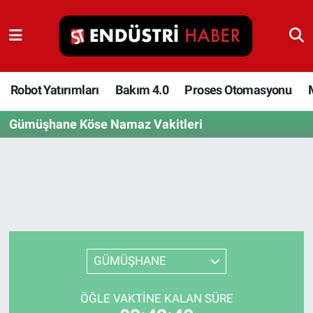
Robot Yatırımları
Bakım 4.0
Robot Yatırımları
Bakım 4.0
Proses Otomasyonu
Gümüşhane Köse Namaz Vakitleri
Proses Otomasyonu
Makina
Otomasyon
Depolama Çözümleri
GÜMÜŞHANE
İnşaat ve Malzeme
ÖĞLE VAKTINE KALAN SÜRE
HaberOrtak