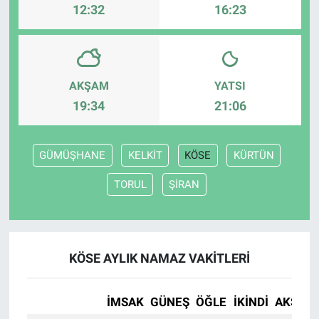
12:32
16:23
AKŞAM
YATSI
19:34
21:06
GÜMÜŞHANE
KELKİT
KÖSE
KÜRTÜN
TORUL
ŞİRAN
KÖSE AYLIK NAMAZ VAKITLERI
İMSAK
GÜNEŞ
ÖĞLE
İKINDI
AKŞAM