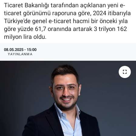
Ticaret Bakanlığı tarafından açıklanan yeni e-
EndüstriST
ticaret görünümü raporuna göre, 2024 itibarıyla
Türkiye'de genel e-ticaret hacmi bir önceki yıla
Enerjisini Üreten Fabrikalar
göre yüzde 61,7 oranında artarak 3 trilyon 162
milyon lira oldu.
Endüstri 4.0 Uygulamaları
08.05.2025 - 15:00
YAYINLANMA
Ağır Sanayi Çözümleri