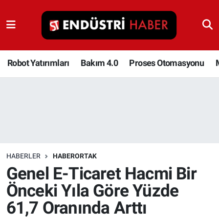
Robot Yatırımları
Bakım 4.0
Robot Yatırımları
Bakım 4.0
Proses Otomasyonu
Proses Otomasyonu
Makina
Otomasyon
HABERLER
HABERORTAK
Depolama Çözümleri
Genel E-Ticaret Hacmi Bir
Önceki Yıla Göre Yüzde
İnşaat ve Malzeme
61,7 Oranında Arttı
HaberOrtak