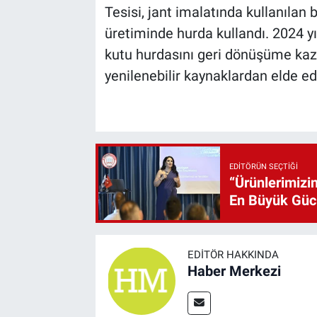
Tesisi, jant imalatında kullanılan
üretiminde hurda kullandı. 2024 yı
kutu hurdasını geri dönüşüme kaza
yenilenebilir kaynaklardan elde edil
EDITÖRÜN SEÇTIĞI
“Ürünlerimizin
En Büyük Gü
EDITÖR HAKKINDA
Haber Merkezi