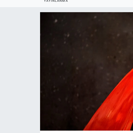
YAYINLANMA
EndüstriST
Enerjisini Üreten Fabrikalar
Endüstri 4.0 Uygulamaları
Ağır Sanayi Çözümleri