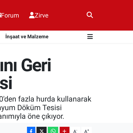
Forum
Zirve
i
İnşaat ve Malzeme
nı Geri
si
0'den fazla hurda kullanarak
minyum Döküm Tesisi
lanımıyla öne çıkıyor.
-
+
A
A