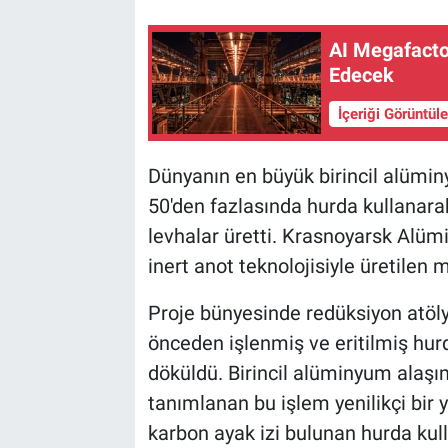
AI Megafacto
Edecek
İçeriği Görüntül
Dünyanın en büyük birincil alümin
50'den fazlasında hurda kullanar
levhalar üretti. Krasnoyarsk Alüm
inert anot teknolojisiyle üretilen 
Proje bünyesinde redüksiyon atöly
önceden işlenmiş ve eritilmiş hur
döküldü. Birincil alüminyum alaşımı
tanımlanan bu işlem yenilikçi bir 
karbon ayak izi bulunan hurda kull