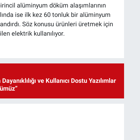
 birincil alüminyum döküm alaşımlarının
lında ise ilk kez 60 tonluk bir alüminyum
ndırdı. Söz konusu ürünleri üretmek için
en elektrik kullanılıyor.
 Dayanıklılığı ve Kullanıcı Dostu Yazılımlar
cümüz”