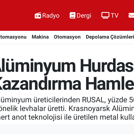
Radyo
Dergi
TV
Otomasyonu
Makina
Otomasyon
Depolama Çözümler
lüminyum Hurdası
azandırma Hamle
alüminyum üreticilerinden RUSAL, yüzde 5
nelik levhalar üretti. Krasnoyarsk Alü
ert anot teknolojisi ile üretilen metal kul