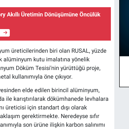
ry Akıllı Üretimin Dönüşümüne Öncülük
e
yum üreticilerinden biri olan RUSAL, yüzde
ak alüminyum kutu imalatına yönelik
inyum Döküm Tesisi'nin yürüttüğü proje,
metal kullanımıyla öne çıkıyor.
esinden elde edilen birincil alüminyum,
da ile karıştırılarak dökümhanede levhalara
 üreticisi için standart dışı olarak
yaklaşım gerektirmekte. Neredeyse sıfır
anımıyla son ürüne ilişkin karbon salınımı