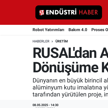
Robot Yatırımları
Robot Yatırımları
Bakım 4.0
Proses 
Bakım 4.0
HABERLER
ÜRETIM
Proses Otomasyonu
RUSAL'dan A
Makina
Dönüşüme K
Otomasyon
Dünyanın en büyük birincil 
Depolama Çözümleri
alüminyum kutu imalatına yö
İnşaat ve Malzeme
tarafından yürütülen proje, in
HaberOrtak
08.05.2025 - 14:30