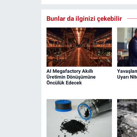
Bunlar da ilginizi çekebilir
AI Megafactory Akıllı
Yavaşlam
Üretimin Dönüşümüne
Uyarı Nit
Öncülük Edecek