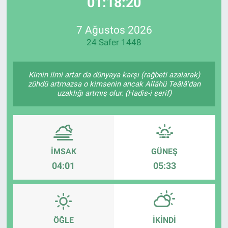
01:18:20
EndüstriST
7 Ağustos 2026
24 Safer 1448
Enerjisini Üreten Fabrikalar
Endüstri 4.0 Uygulamaları
Kimin ilmi artar da dünyaya karşı (rağbeti azalarak)
zühdü artmazsa o kimsenin ancak Allâhü Teâlâ'dan
uzaklığı artmış olur. (Hadis-i şerif)
Ağır Sanayi Çözümleri
İMSAK
GÜNEŞ
04:01
05:33
ÖĞLE
İKINDI