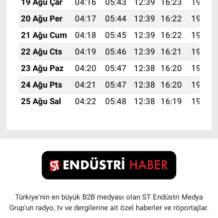
19 Ağu Çar
04:16
05:43
12:39
16:23
19:25
20 Ağu Per
04:17
05:44
12:39
16:22
19:24
21 Ağu Cum
04:18
05:45
12:39
16:22
19:23
22 Ağu Cts
04:19
05:46
12:39
16:21
19:21
23 Ağu Paz
04:20
05:47
12:38
16:20
19:20
24 Ağu Pts
04:21
05:47
12:38
16:20
19:19
25 Ağu Sal
04:22
05:48
12:38
16:19
19:17
Türkiye'nin en büyük B2B medyası olan ST Endüstri Medya
Grup'un radyo, tv ve dergilerine ait özel haberler ve röportajlar.