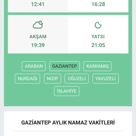
12:41
16:28
AKŞAM
YATSI
19:39
21:05
ARABAN
GAZİANTEP
KARKAMIŞ
NURDAĞI
NİZİP
OĞUZELİ
YAVUZELİ
İSLAHİYE
GAZİANTEP AYLIK NAMAZ VAKITLERI