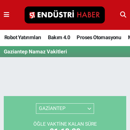
Robot Yatırımları
Bakım 4.0
Robot Yatırımları
Bakım 4.0
Proses Otomasyonu
Gaziantep Namaz Vakitleri
Proses Otomasyonu
Makina
Otomasyon
Depolama Çözümleri
GAZİANTEP
İnşaat ve Malzeme
ÖĞLE VAKTINE KALAN SÜRE
HaberOrtak