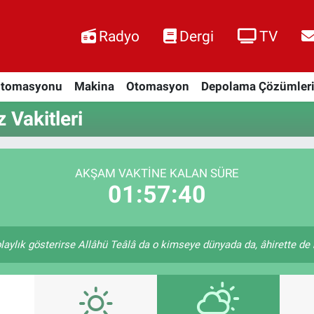
Radyo
Dergi
TV
Otomasyonu
Makina
Otomasyon
Depolama Çözümler
 Vakitleri
AKŞAM VAKTINE KALAN SÜRE
01:57:39
laylık gösterirse Allâhü Teâlâ da o kimseye dünyada da, âhirette de k