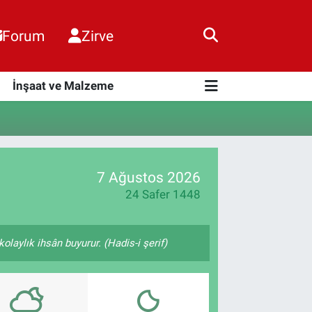
Forum
Zirve
i
İnşaat ve Malzeme
7 Ağustos 2026
24 Safer 1448
olaylık ihsân buyurur. (Hadis-i şerif)