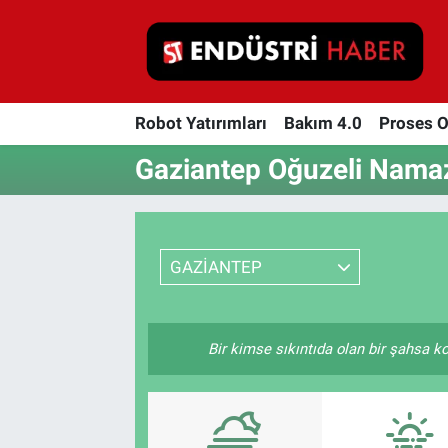
Robot Yatırımları
Robot Yatırımları
Bakım 4.0
Proses 
Bakım 4.0
Gaziantep Oğuzeli Namaz
Proses Otomasyonu
Makina
GAZİANTEP
Otomasyon
Depolama Çözümleri
Bir kimse sıkıntıda olan bir şahsa ko
İnşaat ve Malzeme
HaberOrtak