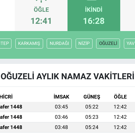
ÖĞLE
İKINDI
12:41
16:28
NTEP
KARKAMIŞ
NURDAĞI
NİZİP
OĞUZELİ
YAV
OĞUZELİ AYLIK NAMAZ VAKITLERI
HİCRİ
İMSAK
GÜNEŞ
ÖĞLE
afer 1448
03:45
05:22
12:42
afer 1448
03:46
05:23
12:42
afer 1448
03:48
05:24
12:42