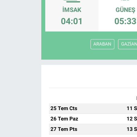
İMSAK
GÜNEŞ
EndüstriST
04:01
05:33
Enerjisini Üreten Fabrikalar
Endüstri 4.0 Uygulamaları
ARABAN
GAZİA
Ağır Sanayi Çözümleri
25 Tem Cts
11 S
26 Tem Paz
12 S
27 Tem Pts
13 S