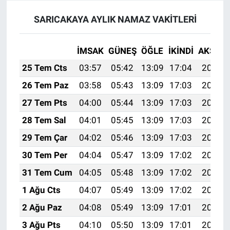
SARICAKAYA AYLIK NAMAZ VAKITLERI
İMSAK
GÜNEŞ
ÖĞLE
İKINDI
AKŞAM
25 Tem Cts
03:57
05:42
13:09
17:04
20:26
26 Tem Paz
03:58
05:43
13:09
17:03
20:25
27 Tem Pts
04:00
05:44
13:09
17:03
20:24
28 Tem Sal
04:01
05:45
13:09
17:03
20:23
29 Tem Çar
04:02
05:46
13:09
17:03
20:22
30 Tem Per
04:04
05:47
13:09
17:02
20:21
31 Tem Cum
04:05
05:48
13:09
17:02
20:20
1 Ağu Cts
04:07
05:49
13:09
17:02
20:19
2 Ağu Paz
04:08
05:49
13:09
17:01
20:18
3 Ağu Pts
04:10
05:50
13:09
17:01
20:17