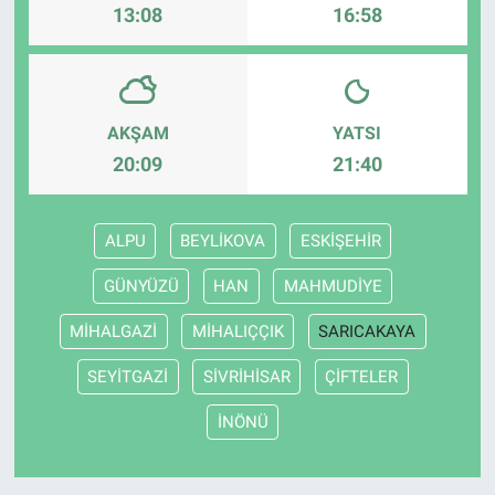
13:08
16:58
AKŞAM
YATSI
20:09
21:40
ALPU
BEYLİKOVA
ESKİŞEHİR
GÜNYÜZÜ
HAN
MAHMUDİYE
MİHALGAZİ
MİHALIÇÇIK
SARICAKAYA
SEYİTGAZİ
SİVRİHİSAR
ÇİFTELER
İNÖNÜ