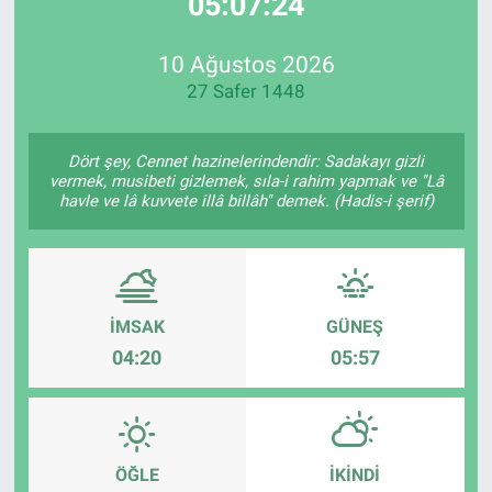
05:07:24
EndüstriST
10 Ağustos 2026
27 Safer 1448
Enerjisini Üreten Fabrikalar
Endüstri 4.0 Uygulamaları
Dört şey, Cennet hazinelerindendir: Sadakayı gizli
vermek, musibeti gizlemek, sıla-i rahim yapmak ve "Lâ
havle ve lâ kuvvete illâ billâh" demek. (Hadis-i şerif)
Ağır Sanayi Çözümleri
İMSAK
GÜNEŞ
04:20
05:57
ÖĞLE
İKINDI