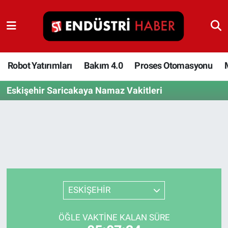
Robot Yatırımları
Bakım 4.0
Robot Yatırımları
Bakım 4.0
Proses Otomasyonu
Eskişehir Saricakaya Namaz Vakitleri
Proses Otomasyonu
Makina
Otomasyon
Depolama Çözümleri
ESKİŞEHİR
İnşaat ve Malzeme
ÖĞLE VAKTINE KALAN SÜRE
HaberOrtak