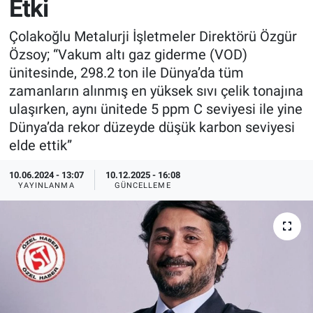
Etki
EndüstriST
Çolakoğlu Metalurji İşletmeler Direktörü Özgür
Özsoy; “Vakum altı gaz giderme (VOD)
Enerjisini Üreten Fabrikalar
ünitesinde, 298.2 ton ile Dünya’da tüm
zamanların alınmış en yüksek sıvı çelik tonajına
Endüstri 4.0 Uygulamaları
ulaşırken, aynı ünitede 5 ppm C seviyesi ile yine
Dünya’da rekor düzeyde düşük karbon seviyesi
Ağır Sanayi Çözümleri
elde ettik”
10.06.2024 - 13:07
10.12.2025 - 16:08
YAYINLANMA
GÜNCELLEME