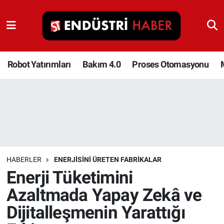
Robot Yatırımları
Bakım 4.0
Robot Yatırımları
Bakım 4.0
Proses Otomasyonu
Proses Otomasyonu
Makina
Otomasyon
HABERLER
ENERJISINI ÜRETEN FABRIKALAR
Depolama Çözümleri
Enerji Tüketimini
Azaltmada Yapay Zekâ ve
İnşaat ve Malzeme
Dijitalleşmenin Yarattığı
HaberOrtak