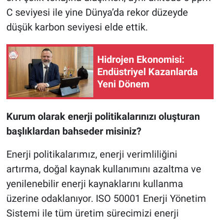
C seviyesi ile yine Dünya’da rekor düzeyde
düşük karbon seviyesi elde ettik.
Hidrojen Ekonomisi:
Endüstriyel Kazanlarda
Yeni Dönem
Kurum olarak enerji politikalarınızı oluşturan
başlıklardan bahseder misiniz?
Enerji politikalarımız, enerji verimliliğini
artırma, doğal kaynak kullanımını azaltma ve
yenilenebilir enerji kaynaklarını kullanma
üzerine odaklanıyor. ISO 50001 Enerji Yönetim
Sistemi ile tüm üretim sürecimizi enerji