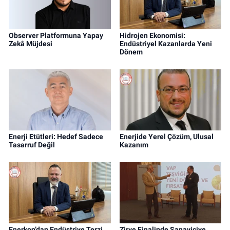
Observer Platformuna Yapay
Hidrojen Ekonomisi:
Zekâ Müjdesi
Endüstriyel Kazanlarda Yeni
Dönem
Enerji Etütleri: Hedef Sadece
Enerjide Yerel Çözüm, Ulusal
Tasarruf Değil
Kazanım
Enerkon’dan Endüstriye Terzi
Zirve Finalinde Sanayiciye