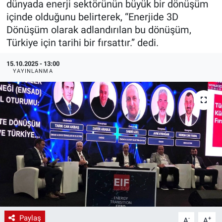
dünyada enerji sektörünün büyük bir dönüşüm
içinde olduğunu belirterek, “Enerjide 3D
EndüstriST
Dönüşüm olarak adlandırılan bu dönüşüm,
Türkiye için tarihi bir fırsattır.” dedi.
Enerjisini Üreten Fabrikalar
15.10.2025 - 13:00
Endüstri 4.0 Uygulamaları
YAYINLANMA
Ağır Sanayi Çözümleri
Paylaş
-
+
A
A