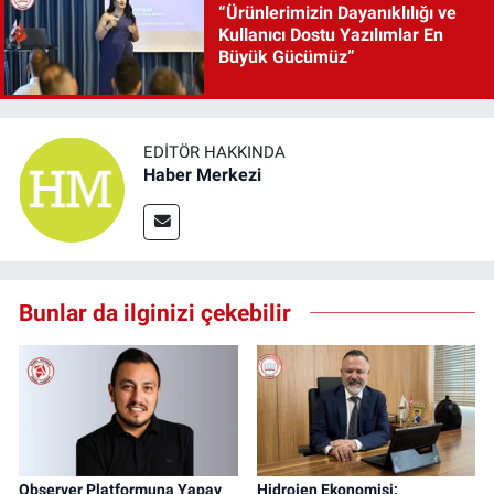
“Ürünlerimizin Dayanıklılığı ve
Kullanıcı Dostu Yazılımlar En
Büyük Gücümüz”
EDITÖR HAKKINDA
Haber Merkezi
Bunlar da ilginizi çekebilir
Observer Platformuna Yapay
Hidrojen Ekonomisi: