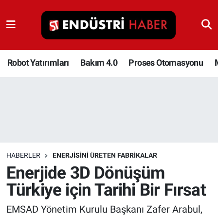
Robot Yatırımları
Bakım 4.0
Robot Yatırımları
Bakım 4.0
Proses Otomasyonu
Proses Otomasyonu
Makina
Otomasyon
HABERLER
ENERJISINI ÜRETEN FABRIKALAR
Depolama Çözümleri
Enerjide 3D Dönüşüm
Türkiye için Tarihi Bir Fırsat
İnşaat ve Malzeme
EMSAD Yönetim Kurulu Başkanı Zafer Arabul,
HaberOrtak