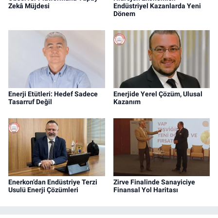
Zekâ Müjdesi
Endüstriyel Kazanlarda Yeni
Dönem
Enerji Etütleri: Hedef Sadece
Enerjide Yerel Çözüm, Ulusal
Tasarruf Değil
Kazanım
Enerkon’dan Endüstriye Terzi
Zirve Finalinde Sanayiciye
Usulü Enerji Çözümleri
Finansal Yol Haritası