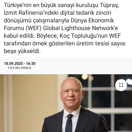
Türkiye’nin en büyük sanayi kuruluşu Tüpraş,
EndüstriST
İzmit Rafinerisi’ndeki dijital tedarik zinciri
dönüşümü çalışmalarıyla Dünya Ekonomik
Enerjisini Üreten Fabrikalar
Forumu (WEF) Global Lighthouse Network’e
kabul edildi. Böylece, Koç Topluluğu’nun WEF
Endüstri 4.0 Uygulamaları
tarafından örnek gösterilen üretim tesisi sayısı
beşe yükseldi.
Ağır Sanayi Çözümleri
18.09.2025 - 16:30
YAYINLANMA