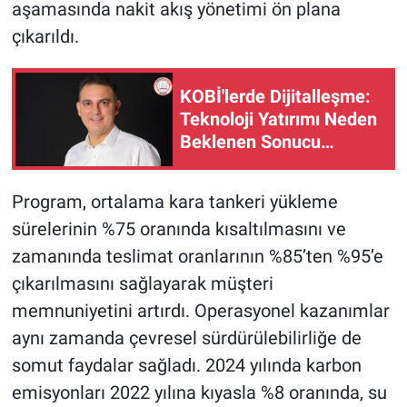
aşamasında nakit akış yönetimi ön plana
çıkarıldı.
KOBİ'lerde Dijitalleşme:
Teknoloji Yatırımı Neden
Beklenen Sonucu
Vermiyor? (2)
Program, ortalama kara tankeri yükleme
sürelerinin %75 oranında kısaltılmasını ve
zamanında teslimat oranlarının %85’ten %95’e
çıkarılmasını sağlayarak müşteri
memnuniyetini artırdı. Operasyonel kazanımlar
aynı zamanda çevresel sürdürülebilirliğe de
somut faydalar sağladı. 2024 yılında karbon
emisyonları 2022 yılına kıyasla %8 oranında, su