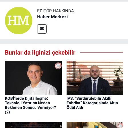
EDITÖR HAKKINDA
Haber Merkezi
Bunlar da ilginizi çekebilir
KOBİ'lerde Dijitalleşme:
IAS, “Sürdürülebilir Akıllı
Teknoloji Yatırımı Neden
Fabrika” Kategorisinde Altın
Beklenen Sonucu Vermiyor?
Ödül Aldı
(2)