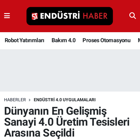
Robot Yatırımları
Bakım 4.0
Robot Yatırımları
Bakım 4.0
Proses Otomasyonu
Proses Otomasyonu
Makina
Otomasyon
HABERLER
ENDÜSTRI 4.0 UYGULAMALARI
Depolama Çözümleri
Dünyanın En Gelişmiş
Sanayi 4.0 Üretim Tesisleri
İnşaat ve Malzeme
Arasına Seçildi
HaberOrtak