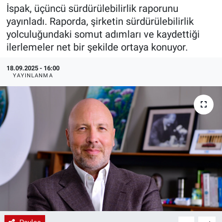
İspak, üçüncü sürdürülebilirlik raporunu
EndüstriST
yayınladı. Raporda, şirketin sürdürülebilirlik
yolculuğundaki somut adımları ve kaydettiği
Enerjisini Üreten Fabrikalar
ilerlemeler net bir şekilde ortaya konuyor.
Endüstri 4.0 Uygulamaları
18.09.2025 - 16:00
YAYINLANMA
Ağır Sanayi Çözümleri