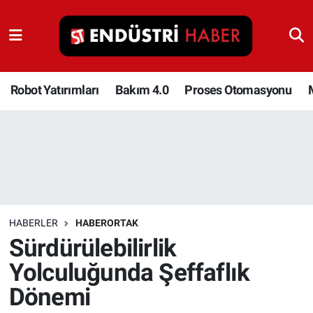
Robot Yatırımları
Bakım 4.0
Robot Yatırımları
Bakım 4.0
Proses Otomasyonu
Proses Otomasyonu
Makina
Otomasyon
HABERLER
HABERORTAK
Depolama Çözümleri
Sürdürülebilirlik
Yolculuğunda Şeffaflık
İnşaat ve Malzeme
Dönemi
HaberOrtak