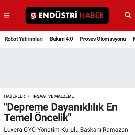
Robot Yatırımları
Bakım 4.0
Robot Yatırımları
Bakım 4.0
Proses Otomasyonu
Proses Otomasyonu
Makina
Otomasyon
HABERLER
İNŞAAT VE MALZEME
Depolama Çözümleri
"Depreme Dayanıklılık En
Temel Öncelik"
İnşaat ve Malzeme
Luxera GYO Yönetim Kurulu Başkanı Ramazan
HaberOrtak