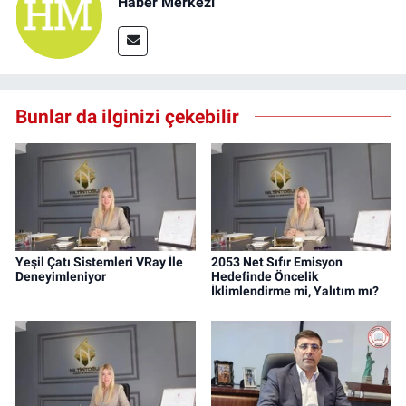
Haber Merkezi
Bunlar da ilginizi çekebilir
Yeşil Çatı Sistemleri VRay İle
2053 Net Sıfır Emisyon
Deneyimleniyor
Hedefinde Öncelik
İklimlendirme mi, Yalıtım mı?