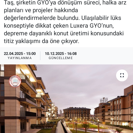
Taş, şirketin GYO’ya dönüşüm süreci, halka arz
planları ve projeler hakkında
EndüstriST
değerlendirmelerde bulundu. Ulaşılabilir lüks
konseptiyle dikkat çeken Luxera GYO’nun,
Enerjisini Üreten Fabrikalar
depreme dayanıklı konut üretimi konusundaki
titiz yaklaşımı da öne çıkıyor.
Endüstri 4.0 Uygulamaları
22.04.2025 - 15:00
10.12.2025 - 16:08
Ağır Sanayi Çözümleri
YAYINLANMA
GÜNCELLEME