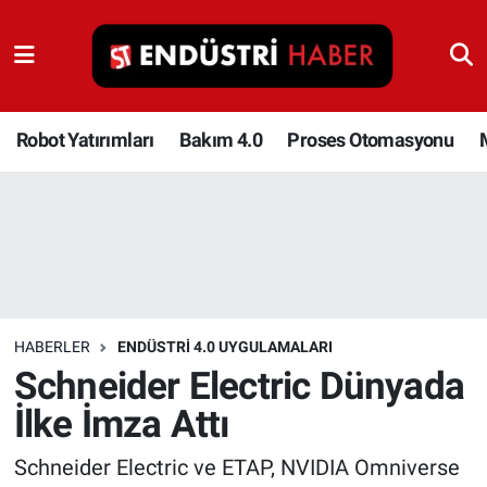
Robot Yatırımları
Bakım 4.0
Robot Yatırımları
Bakım 4.0
Proses Otomasyonu
Proses Otomasyonu
Makina
Otomasyon
HABERLER
ENDÜSTRI 4.0 UYGULAMALARI
Depolama Çözümleri
Schneider Electric Dünyada
İlke İmza Attı
İnşaat ve Malzeme
Schneider Electric ve ETAP, NVIDIA Omniverse
HaberOrtak