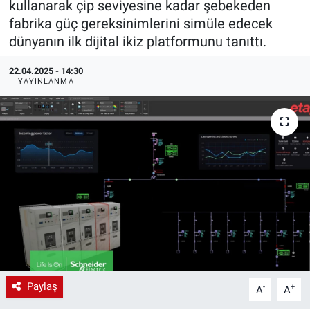
kullanarak çip seviyesine kadar şebekeden
fabrika güç gereksinimlerini simüle edecek
EndüstriST
dünyanın ilk dijital ikiz platformunu tanıttı.
Enerjisini Üreten Fabrikalar
22.04.2025 - 14:30
YAYINLANMA
Endüstri 4.0 Uygulamaları
Ağır Sanayi Çözümleri
Paylaş
-
+
A
A