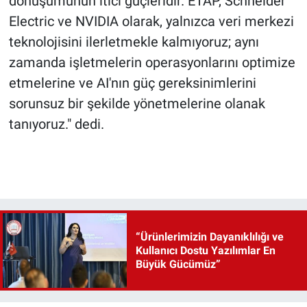
dönüşümünün itici güçleridir. ETAP, Schneider
Electric ve NVIDIA olarak, yalnızca veri merkezi
teknolojisini ilerletmekle kalmıyoruz; aynı
zamanda işletmelerin operasyonlarını optimize
etmelerine ve AI'nın güç gereksinimlerini
sorunsuz bir şekilde yönetmelerine olanak
tanıyoruz." dedi.
“Ürünlerimizin Dayanıklılığı ve
Kullanıcı Dostu Yazılımlar En
Büyük Gücümüz”