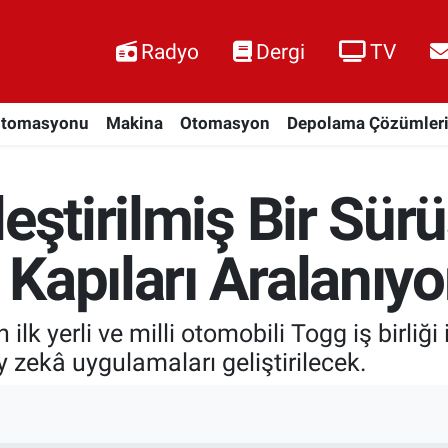
Radyo
Dergi
TV
Otomasyonu
Makina
Otomasyon
Depolama Çözümler
eştirilmiş Bir Sür
Kapıları Aralanıyo
lk yerli ve milli otomobili Togg iş birliği 
 zekâ uygulamaları geliştirilecek.