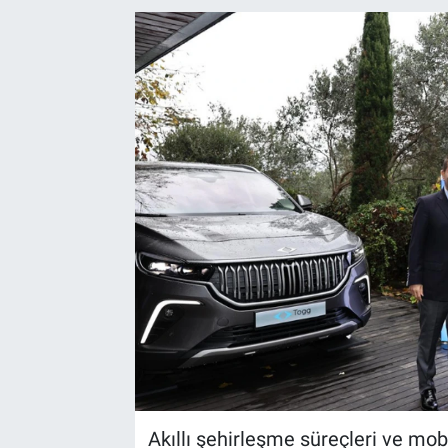
EndüstriST
Enerjisini Üreten Fabrikalar
Endüstri 4.0 Uygulamaları
Ağır Sanayi Çözümleri
Akıllı şehirleşme süreçleri ve mo