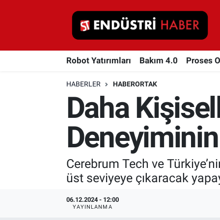
Robot Yatırımları
Robot Yatırımları
Bakım 4.0
Proses 
Bakım 4.0
HABERLER
HABERORTAK
Proses Otomasyonu
Daha Kişisell
Makina
Deneyiminin 
Otomasyon
Cerebrum Tech ve Türkiye’nin i
Depolama Çözümleri
üst seviyeye çıkaracak yapay
İnşaat ve Malzeme
06.12.2024 - 12:00
YAYINLANMA
HaberOrtak