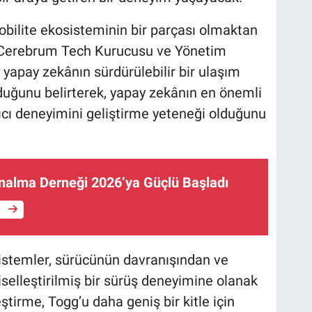
obilite ekosisteminin bir parçası olmaktan
n Cerebrum Tech Kurucusu ve Yönetim
 yapay zekânın sürdürülebilir bir ulaşım
lduğunu belirterek, yapay zekânın en önemli
nıcı deneyimini geliştirme yeteneği olduğunu
ınalma Derneği 2026’ya Güçlü Başladı
e
sistemler, sürücünün davranışından ve
selleştirilmiş bir sürüş deneyimine olanak
ştirme, Togg’u daha geniş bir kitle için