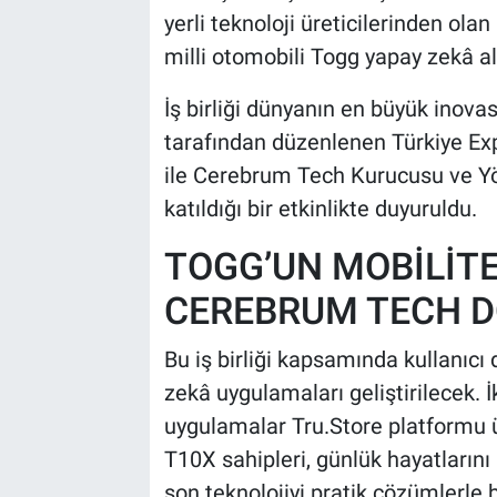
yerli teknoloji üreticilerinden ola
milli otomobili Togg yapay zekâ ala
İş birliği dünyanın en büyük inov
tarafından düzenlenen Türkiye E
ile Cerebrum Tech Kurucusu ve Yö
katıldığı bir etkinlikte duyuruldu.
TOGG’UN MOBİLİT
CEREBRUM TECH 
Bu iş birliği kapsamında kullanıcı
zekâ uygulamaları geliştirilecek. İk
uygulamalar Tru.Store platformu ü
T10X sahipleri, günlük hayatlarını
son teknolojiyi pratik çözümlerle 