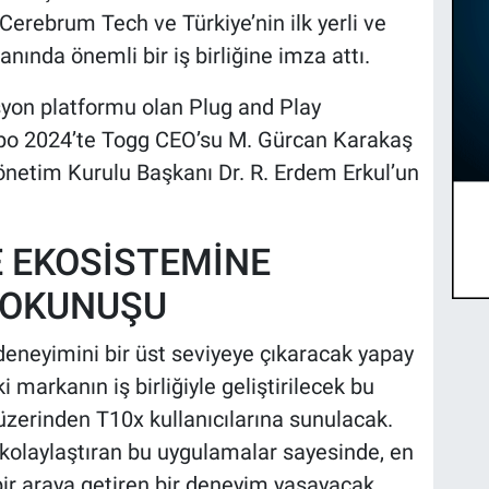
n Cerebrum Tech ve Türkiye’nin ilk yerli ve
nında önemli bir iş birliğine imza attı.
asyon platformu olan Plug and Play
xpo 2024’te Togg CEO’su M. Gürcan Karakaş
netim Kurulu Başkanı Dr. R. Erdem Erkul’un
E EKOSİSTEMİNE
DOKUNUŞU
 deneyimini bir üst seviyeye çıkaracak yapay
i markanın iş birliğiyle geliştirilecek bu
zerinden T10x kullanıcılarına sunulacak.
 kolaylaştıran bu uygulamalar sayesinde, en
bir araya getiren bir deneyim yaşayacak.