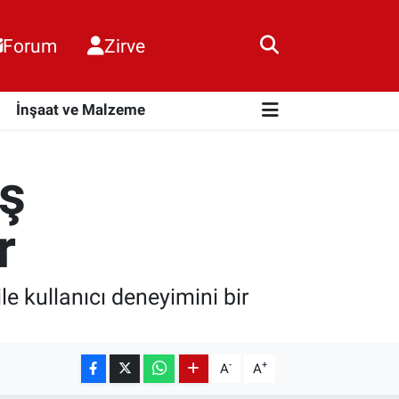
Forum
Zirve
i
İnşaat ve Malzeme
üş
r
ile kullanıcı deneyimini bir
-
+
A
A