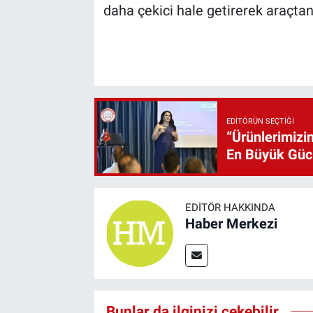
daha çekici hale getirerek araçta
EDITÖRÜN SEÇTIĞI
“Ürünlerimizin
En Büyük Gü
EDITÖR HAKKINDA
Haber Merkezi
Bunlar da ilginizi çekebilir