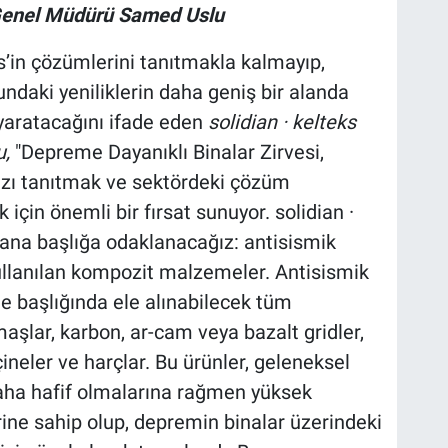
 Genel Müdürü Samed Uslu
ks’in çözümlerini tanıtmakla kalmayıp,
daki yeniliklerin daha geniş bir alanda
yaratacağını ifade eden
solidian · kelteks
,
"Depreme Dayanıklı Binalar Zirvesi,
mızı tanıtmak ve sektördeki çözüm
için önemli bir fırsat sunuyor. solidian ·
ki ana başlığa odaklanacağız: antisismik
ullanılan kompozit malzemeler. Antisismik
 başlığında ele alınabilecek tüm
şlar, karbon, ar-cam veya bazalt gridler,
çineler ve harçlar. Bu ürünler, geleneksel
aha hafif olmalarına rağmen yüksek
rine sahip olup, depremin binalar üzerindeki