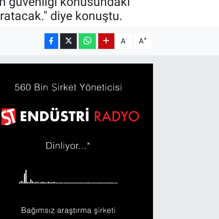
em güvenliği konusundaki
aratacak." diye konuştu.
-
+
A
A