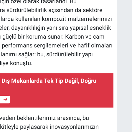
için özel olarak tasarlandı. Bu
ra sürdürülebilirlik açısından da sektöre
nalarda kullanılan kompozit malzemelerimizi
r, dayanıklılığın yanı sıra yapısal esneklik
ı güçlü bir koruma sunar. Karbon ve cam
k performans sergilemeleri ve hafif olmaları
ımı sağlar; bu, sürdürülebilir yapı
 diye konuştu.
e Dış Mekanlarda Tek Tip Değil, Doğru
e
irveden beklentilerimiz arasında, bu
kitleyle paylaşarak inovasyonlarımızın