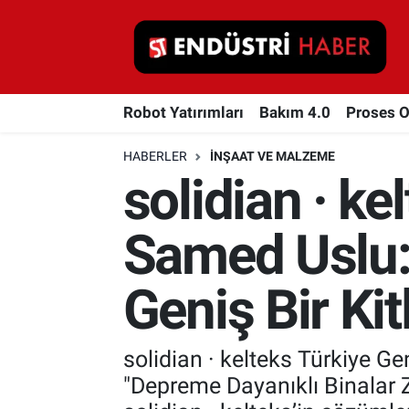
Robot Yatırımları
Robot Yatırımları
Bakım 4.0
Proses 
Bakım 4.0
HABERLER
İNŞAAT VE MALZEME
Proses Otomasyonu
solidian · k
Makina
Samed Uslu:
Otomasyon
Geniş Bir Ki
Depolama Çözümleri
İnşaat ve Malzeme
solidian · kelteks Türkiye G
"Depreme Dayanıklı Binalar Zi
HaberOrtak