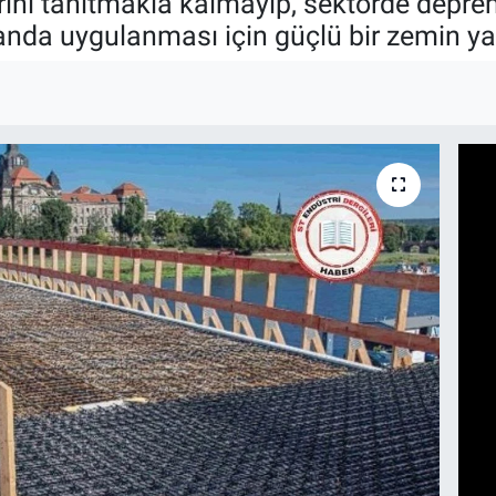
erini tanıtmakla kalmayıp, sektörde depr
alanda uygulanması için güçlü bir zemin y