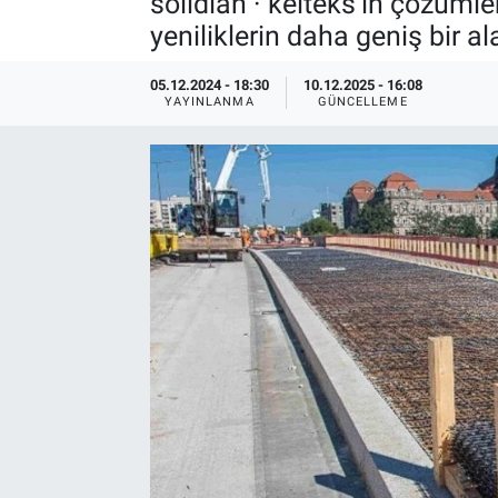
solidian · kelteks’in çözüml
yeniliklerin daha geniş bir 
EndüstriST
05.12.2024 - 18:30
10.12.2025 - 16:08
Enerjisini Üreten Fabrikalar
YAYINLANMA
GÜNCELLEME
Endüstri 4.0 Uygulamaları
Ağır Sanayi Çözümleri