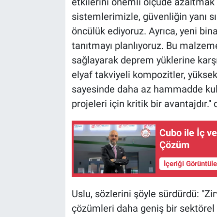
etkilerini önemli ölçüde azaltmak 
sistemlerimizle, güvenliğin yanı sı
öncülük ediyoruz. Ayrıca, yeni bi
tanıtmayı planlıyoruz. Bu malzemele
sağlayarak deprem yüklerine karş
elyaf takviyeli kompozitler, yükse
sayesinde daha az hammadde kullan
projeleri için kritik bir avantajdır."
Cubo ile İç v
Çözüm
İçeriği Görüntül
Uslu, sözlerini şöyle sürdürdü: "Z
çözümleri daha geniş bir sektörel 