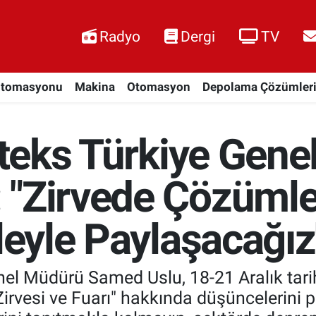
Radyo
Dergi
TV
Otomasyonu
Makina
Otomasyon
Depolama Çözümler
elteks Türkiye Gen
 "Zirvede Çözümle
tleyle Paylaşacağız
enel Müdürü Samed Uslu, 18-21 Aralık tar
rvesi ve Fuarı" hakkında düşüncelerini pay