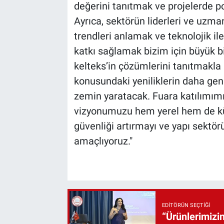
değerini tanıtmak ve projelerde pota
Ayrıca, sektörün liderleri ve uzma
trendleri anlamak ve teknolojik i
katkı sağlamak bizim için büyük bi
kelteks’in çözümlerini tanıtmakla
konusundaki yeniliklerin daha geni
zemin yaratacak. Fuara katılımımızl
vizyonumuzu hem yerel hem de kü
güvenliği artırmayı ve yapı sektör
amaçlıyoruz."
EDITÖRÜN SEÇTIĞI
“Ürünlerimizin