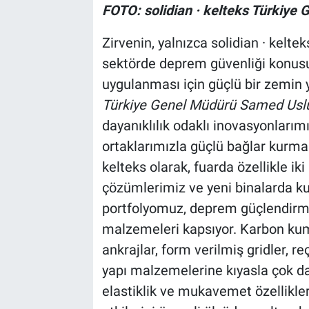
FOTO: solidian · kelteks Türkiye
Zirvenin, yalnızca solidian · kelte
sektörde deprem güvenliği konusun
uygulanması için güçlü bir zemin 
Türkiye Genel Müdürü Samed Uslu
dayanıklılık odaklı inovasyonları
ortaklarımızla güçlü bağlar kurmak 
kelteks olarak, fuarda özellikle i
çözümlerimiz ve yeni binalarda k
portfolyomuz, deprem güçlendirme
malzemeleri kapsıyor. Karbon kuma
ankrajlar, form verilmiş gridler, re
yapı malzemelerine kıyasla çok d
elastiklik ve mukavemet özellikle