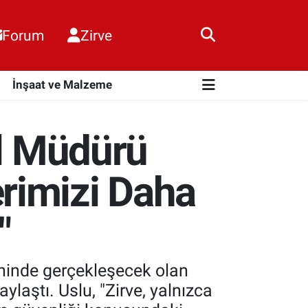
Forum
Zirve
i
İnşaat ve Malzeme
el Müdürü
rimizi Daha
"
ihinde gerçekleşecek olan
laştı. Uslu, "Zirve, yalnızca