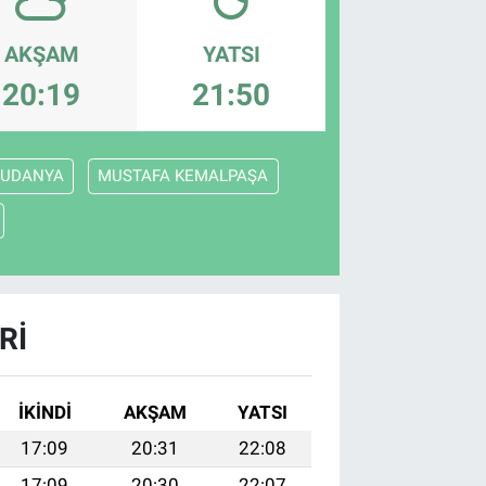
AKŞAM
YATSI
20:19
21:50
UDANYA
MUSTAFA KEMALPAŞA
RI
İKINDI
AKŞAM
YATSI
17:09
20:31
22:08
17:09
20:30
22:07