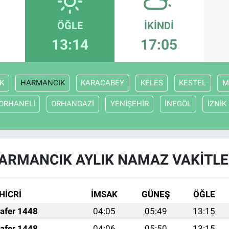
ÖĞLE
İKINDI
13:14
17:05
K
HARMANCIK
KARACABEY
KELES
KESTEL
M
ORHANELİ
ORHANGAZİ
YENİŞEHİR
İNEGÖL
İZNİK
ARMANCIK AYLIK NAMAZ VAKITLE
HİCRİ
İMSAK
GÜNEŞ
ÖĞLE
afer 1448
04:05
05:49
13:15
afer 1448
04:06
05:50
13:15