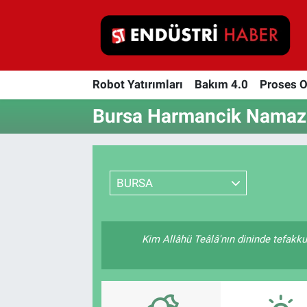
Robot Yatırımları
Robot Yatırımları
Bakım 4.0
Proses 
Bakım 4.0
Bursa Harmancik Namaz V
Proses Otomasyonu
Makina
BURSA
Otomasyon
Depolama Çözümleri
Kim Allâhü Teâlâ'nın dininde tefakkuh
İnşaat ve Malzeme
HaberOrtak