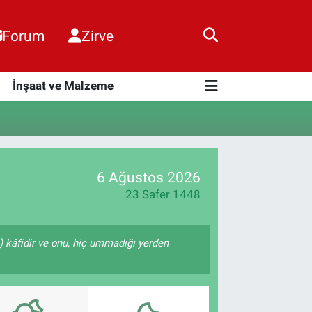
Forum
Zirve
i
İnşaat ve Malzeme
6 Ağustos 2026
23 Safer 1448
e) kâfidir ve onu, hiç ummadığı yerden