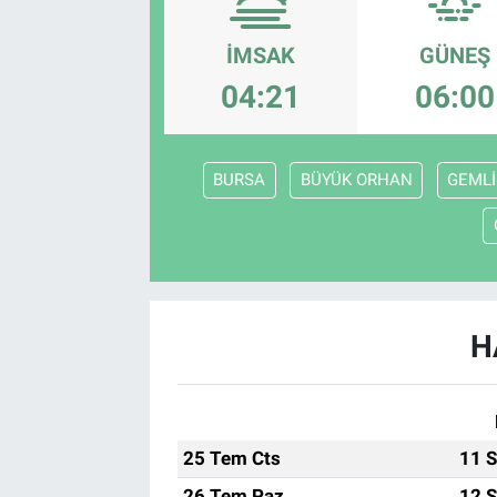
EndüstriST
İMSAK
GÜNEŞ
04:21
06:00
Enerjisini Üreten Fabrikalar
Endüstri 4.0 Uygulamaları
BURSA
BÜYÜK ORHAN
GEMLİ
Ağır Sanayi Çözümleri
H
25 Tem Cts
11 S
26 Tem Paz
12 S