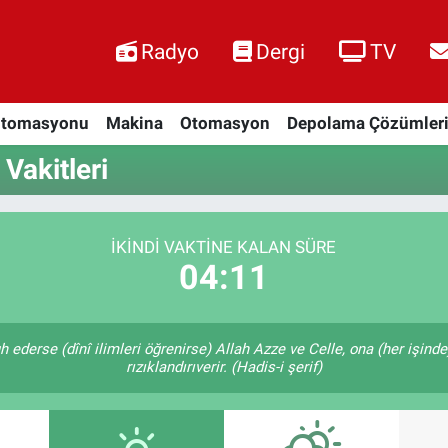
Radyo
Dergi
TV
Otomasyonu
Makina
Otomasyon
Depolama Çözümler
akitleri
İKINDI VAKTINE KALAN SÜRE
04:10
 ederse (dînî ilimleri öğrenirse) Allah Azze ve Celle, ona (her işind
rızıklandırıverir. (Hadis-i şerif)