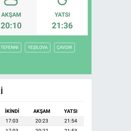
AKŞAM
YATSI
20:10
21:36
TEFENNİ
YEŞİLOVA
ÇAVDIR
I
İKINDI
AKŞAM
YATSI
17:03
20:23
21:54
17:03
20:22
21:53