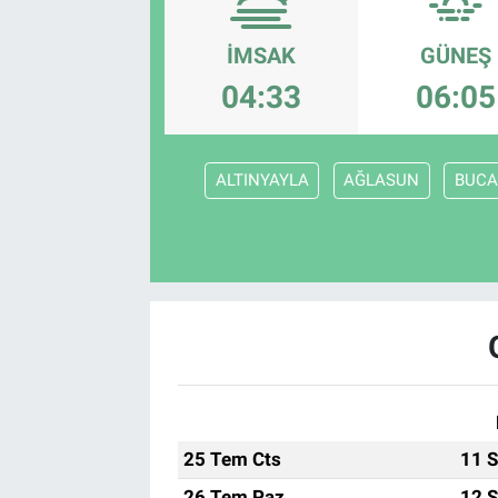
EndüstriST
İMSAK
GÜNEŞ
04:33
06:05
Enerjisini Üreten Fabrikalar
Endüstri 4.0 Uygulamaları
ALTINYAYLA
AĞLASUN
BUCA
Ağır Sanayi Çözümleri
25 Tem Cts
11 S
26 Tem Paz
12 S