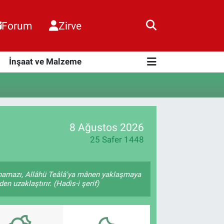
Forum
Zirve
i
İnşaat ve Malzeme
8 Ağustos 2026
25 Safer 1448
 namazı, Allâhü Teâlâ'ya mânen yaklaşmaya
en uzaklaştırır. (Hadis-i şerif)