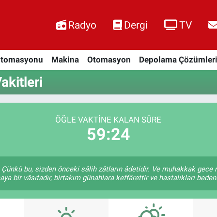
Radyo
Dergi
TV
Otomasyonu
Makina
Otomasyon
Depolama Çözümler
kitleri
ÖĞLE VAKTINE KALAN SÜRE
59:23
Çünkü bu, sizden önceki sâlih zâtların âdetidir. Ve muhakkak gece
a bir vâsıtadır, birtakım günahlara keffârettir ve hastalıkları bedend