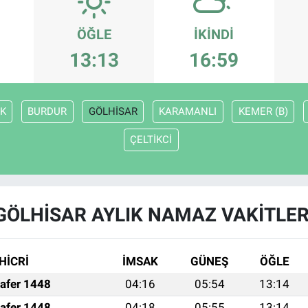
ÖĞLE
İKINDI
13:13
16:59
K
BURDUR
GÖLHİSAR
KARAMANLI
KEMER (B)
ÇELTİKCİ
GÖLHİSAR AYLIK NAMAZ VAKITLER
HİCRİ
İMSAK
GÜNEŞ
ÖĞLE
afer 1448
04:16
05:54
13:14
afer 1448
04:18
05:55
13:14