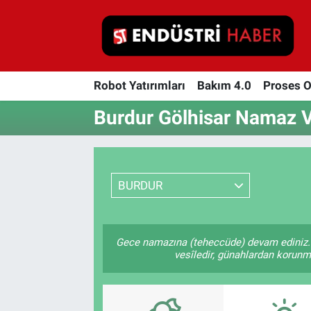
Robot Yatırımları
Robot Yatırımları
Bakım 4.0
Proses 
Bakım 4.0
Burdur Gölhisar Namaz Va
Proses Otomasyonu
Makina
BURDUR
Otomasyon
Depolama Çözümleri
Gece namazına (teheccüde) devam ediniz. 
vesîledir, günahlardan korunmay
İnşaat ve Malzeme
HaberOrtak