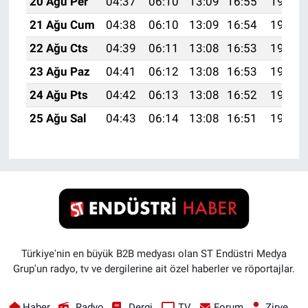
20 Ağu Per
04:37
06:10
13:09
16:55
19:58
21 Ağu Cum
04:38
06:10
13:09
16:54
19:57
22 Ağu Cts
04:39
06:11
13:08
16:53
19:56
23 Ağu Paz
04:41
06:12
13:08
16:53
19:54
24 Ağu Pts
04:42
06:13
13:08
16:52
19:53
25 Ağu Sal
04:43
06:14
13:08
16:51
19:51
Türkiye'nin en büyük B2B medyası olan ST Endüstri Medya
Grup'un radyo, tv ve dergilerine ait özel haberler ve röportajlar.
Haber
Radyo
Dergi
TV
Forum
Zirve