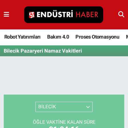
Robot Yatırımları
Bakım 4.0
Robot Yatırımları
Bakım 4.0
Proses Otomasyonu
Bilecik Pazaryeri Namaz Vakitleri
Proses Otomasyonu
Makina
Otomasyon
Depolama Çözümleri
BİLECİK
İnşaat ve Malzeme
ÖĞLE VAKTINE KALAN SÜRE
HaberOrtak