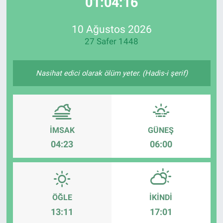
01:04:15
EndüstriST
10 Ağustos 2026
27 Safer 1448
Enerjisini Üreten Fabrikalar
Endüstri 4.0 Uygulamaları
Nasihat edici olarak ölüm yeter. (Hadis-i şerif)
Ağır Sanayi Çözümleri
İMSAK
GÜNEŞ
04:23
06:00
ÖĞLE
İKINDI
13:11
17:01