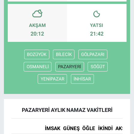
AKŞAM
YATSI
20:12
21:42
BOZÜYÜK
BİLECİK
GÖLPAZARI
OSMANELİ
PAZARYERİ
SÖĞÜT
YENİPAZAR
İNHİSAR
PAZARYERİ AYLIK NAMAZ VAKITLERI
İMSAK
GÜNEŞ
ÖĞLE
İKINDI
AKŞAM