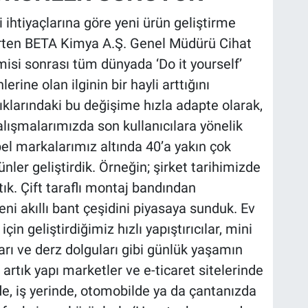
 ihtiyaçlarına göre yeni ürün geliştirme
elirten BETA Kimya A.Ş. Genel Müdürü Cihat
isi sonrası tüm dünyada ‘Do it yourself’
rine olan ilginin bir hayli arttığını
ıklarındaki bu değişime hızla adapte olarak,
ışmalarımızda son kullanıcılara yönelik
el markalarımız altında 40’a yakın çok
ünler geliştirdik. Örneğin; şirket tarihimizde
tık. Çift taraflı montaj bandından
eni akıllı bant çeşidini piyasaya sunduk. Ev
çin geliştirdiğimiz hızlı yapıştırıcılar, mini
ları ve derz dolguları gibi günlük yaşamın
 artık yapı marketler ve e-ticaret sitelerinde
de, iş yerinde, otomobilde ya da çantanızda