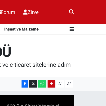
Forum
Zirve
i
İnşaat ve Malzeme
DÜ
e e-ticaret sitelerine adım
-
+
A
A