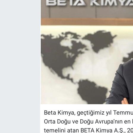
EndüstriST
Enerjisini Üreten Fabrikalar
Endüstri 4.0 Uygulamaları
Ağır Sanayi Çözümleri
Beta Kimya, geçtiğimiz yıl Temmuz 
Orta Doğu ve Doğu Avrupa’nın en bü
temelini atan BETA Kimya A.Ş., 2