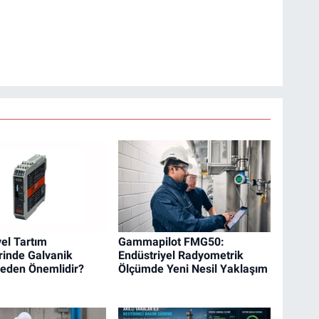
yel Tartım
Gammapilot FMG50:
rinde Galvanik
Endüstriyel Radyometrik
Neden Önemlidir?
Ölçümde Yeni Nesil Yaklaşım