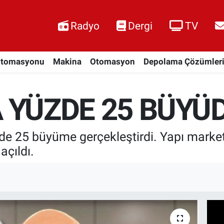
Radyo
Dergi
TV
Otomasyonu
Makina
Otomasyon
Depolama Çözümler
 YÜZDE 25 BÜYÜ
25 büyüme gerçekleştirdi. Yapı market v
açıldı.