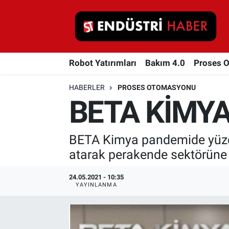
Robot Yatırımları
Robot Yatırımları
Bakım 4.0
Proses 
Bakım 4.0
HABERLER
PROSES OTOMASYONU
Proses Otomasyonu
BETA KİMYA
Makina
BETA Kimya pandemide yüzde 
Otomasyon
atarak perakende sektörüne 
Depolama Çözümleri
24.05.2021 - 10:35
YAYINLANMA
İnşaat ve Malzeme
HaberOrtak