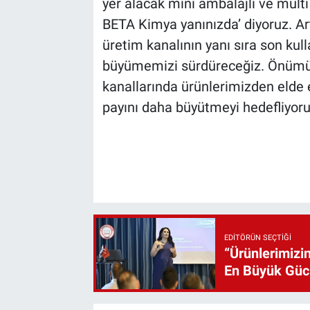
yer alacak mini ambalajlı ve multi
BETA Kimya yanınızda’ diyoruz. Art
üretim kanalının yanı sıra son kull
büyümemizi sürdüreceğiz. Önümüz
kanallarında ürünlerimizden elde
payını daha büyütmeyi hedefliyoru
EDITÖRÜN SEÇTIĞI
“Ürünlerimizin
En Büyük Gü