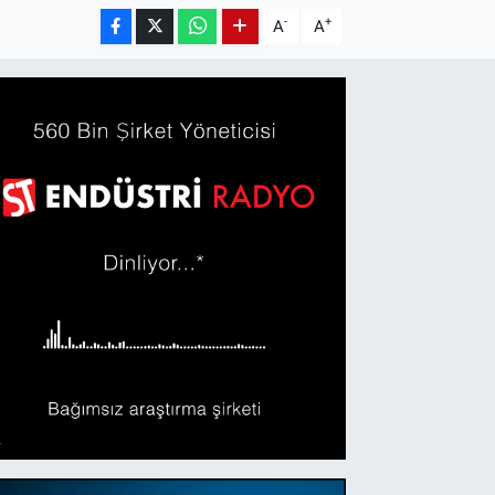
-
+
A
A