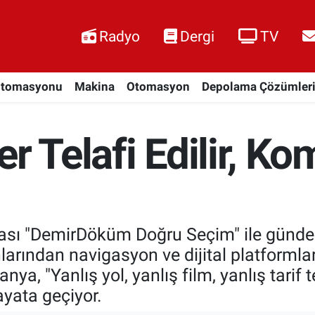
Radyo
Dergi
TV
Otomasyonu
Makina
Otomasyon
Depolama Çözümler
r Telafi Edilir, K
ı "DemirDöküm Doğru Seçim" ile gündeli
larından navigasyon ve dijital platforml
, "Yanlış yol, yanlış film, yanlış tarif te
yata geçiyor.