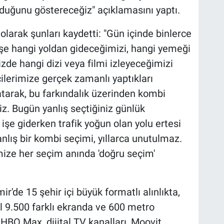
lduğunu göstereceğiz" açıklamasını yaptı.
 olarak şunları kaydetti: "Gün içinde binlerce
 işe hangi yoldan gideceğimizi, hangi yemeği
zde hangi dizi veya filmi izleyeceğimizi
lerimize gerçek zamanlı yaptıkları
aratarak, bu farkındalık üzerinden kombi
z. Bugün yanlış seçtiğiniz günlük
n işe giderken trafik yoğun olan yolu ertesi
nlış bir kombi seçimi, yıllarca unutulmaz.
ize her seçim anında 'doğru seçim'
'de 15 şehir içi büyük formatlı alınlıkta,
 9.500 farklı ekranda ve 600 metro
HBO Max, dijital TV kanalları, Moovit,