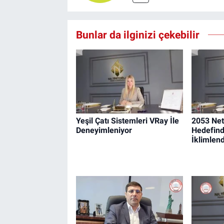
Bunlar da ilginizi çekebilir
Yeşil Çatı Sistemleri VRay İle
2053 Net
Deneyimleniyor
Hedefind
İklimlen