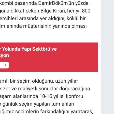
lik kombi pazarında DemirDöküm'ün yüzde
uğuna dikkat çeken Bilge Kıran, her yıl 800
cihleri arasında yer aldığını, köklü bir
im anında müşterisinin yanında olması
r Yolunda Yapı Sektörü ve
syon
e
mli bir seçim olduğunu, uzun yıllar
 çok zor ve maliyetli sonuçlar doğuracağına
yaşam alanlarında 10-15 yıl ısı konforu
k günlük seçim yapılan tüm anları
ğımız seçimlerin farkındalığını yaratarak,