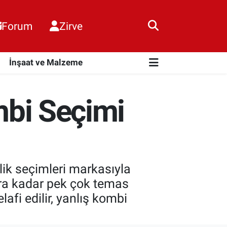
Forum
Zirve
i
İnşaat ve Malzeme
ombi Seçimi
k seçimleri markasıyla
ara kadar pek çok temas
lafi edilir, yanlış kombi