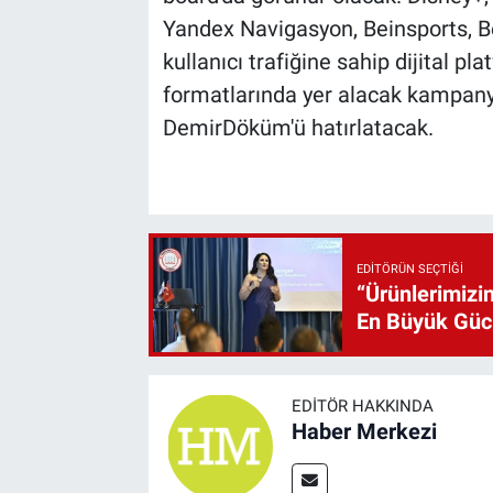
Yandex Navigasyon, Beinsports, B
kullanıcı trafiğine sahip dijital p
formatlarında yer alacak kampanya,
DemirDöküm'ü hatırlatacak.
EDITÖRÜN SEÇTIĞI
“Ürünlerimizin
En Büyük Gü
EDITÖR HAKKINDA
Haber Merkezi