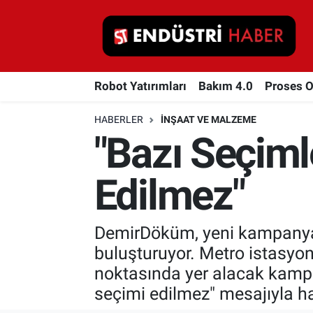
Robot Yatırımları
Robot Yatırımları
Bakım 4.0
Proses 
Bakım 4.0
HABERLER
İNŞAAT VE MALZEME
Proses Otomasyonu
"Bazı Seçimle
Makina
Edilmez"
Otomasyon
DemirDöküm, yeni kampanyas
Depolama Çözümleri
buluşturuyor. Metro istasyon
İnşaat ve Malzeme
noktasında yer alacak kampanya
seçimi edilmez" mesajıyla ha
HaberOrtak