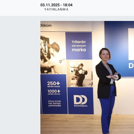
03.11.2025 - 18:04
YAYINLANMA
EndüstriST
Enerjisini Üreten Fabrikalar
Endüstri 4.0 Uygulamaları
Ağır Sanayi Çözümleri