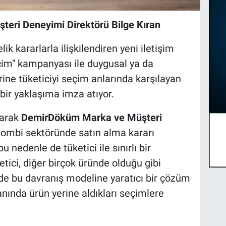
ri Deneyimi Direktörü Bilge Kıran
 kararlarla ilişkilendiren yeni iletişim
çim" kampanyası ile duygusal ya da
ine tüketiciyi seçim anlarında karşılayan
ir yaklaşıma imza atıyor.
larak
DemirDöküm Marka ve Müşteri
Kombi sektöründe satın alma kararı
bu nedenle de tüketici ile sınırlı bir
ici, diğer birçok üründe olduğu gibi
 de bu davranış modeline yaratıcı bir çözüm
anında ürün yerine aldıkları seçimlere