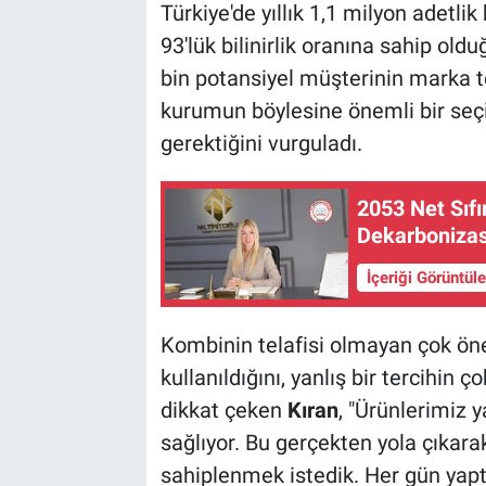
Türkiye'de yıllık 1,1 milyon adet
93'lük bilinirlik oranına sahip old
bin potansiyel müşterinin marka ter
kurumun böylesine önemli bir seç
gerektiğini vurguladı.
2053 Net Sıfı
Dekarboniza
İçeriği Görüntül
Kombinin telafisi olmayan çok öne
kullanıldığını, yanlış bir tercihin
dikkat çeken
Kıran
, "Ürünlerimiz 
sağlıyor. Bu gerçekten yola çıkara
sahiplenmek istedik. Her gün yaptı