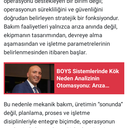
operasyonu destekleyen bir birim değil;
operasyonun sürekliliğini ve güvenliğini
doğrudan belirleyen stratejik bir fonksiyondur.
Bakım faaliyetleri yalnızca arıza anında değil,
ekipmanın tasarımından, devreye alma
aşamasından ve işletme parametrelerinin
belirlenmesinden itibaren başlar.
BOYS Sistemlerinde Kök
Neden Analizinin
Otomasyonu: Arıza
Yönetiminde Yeni Bir
Yaklaşım
Bu nedenle mekanik bakım, üretimin “sonunda”
değil, planlama, proses ve işletme
disiplinleriyle entegre biçimde, operasyonun