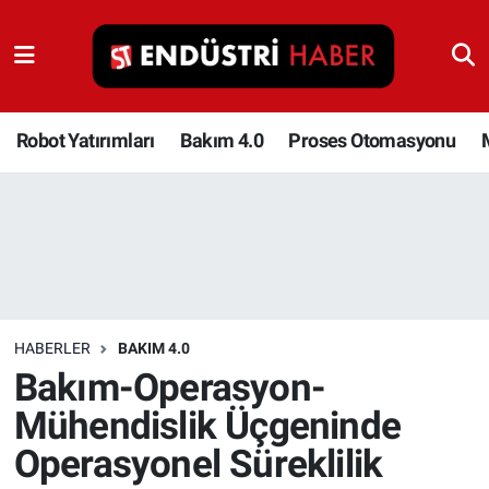
Robot Yatırımları
Bakım 4.0
Robot Yatırımları
Bakım 4.0
Proses Otomasyonu
Proses Otomasyonu
Makina
Otomasyon
HABERLER
BAKIM 4.0
Depolama Çözümleri
Bakım-Operasyon-
Mühendislik Üçgeninde
İnşaat ve Malzeme
Operasyonel Süreklilik
HaberOrtak