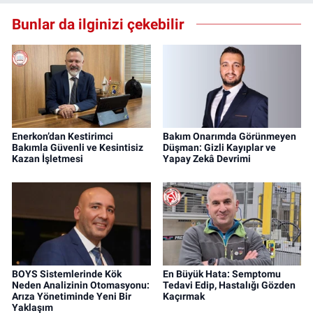
Bunlar da ilginizi çekebilir
Enerkon’dan Kestirimci
Bakım Onarımda Görünmeyen
Bakımla Güvenli ve Kesintisiz
Düşman: Gizli Kayıplar ve
Kazan İşletmesi
Yapay Zekâ Devrimi
BOYS Sistemlerinde Kök
En Büyük Hata: Semptomu
Neden Analizinin Otomasyonu:
Tedavi Edip, Hastalığı Gözden
Arıza Yönetiminde Yeni Bir
Kaçırmak
Yaklaşım