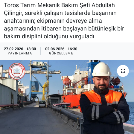
Toros Tarım Mekanik Bakım Şefi Abdullah
EndüstriST
Çilingir, sürekli çalışan tesislerde başarının
anahtarının; ekipmanın devreye alma
Enerjisini Üreten Fabrikalar
aşamasından itibaren başlayan bütünleşik bir
bakım disiplini olduğunu vurguladı.
Endüstri 4.0 Uygulamaları
27.02.2026 - 13:30
02.06.2026 - 16:30
YAYINLANMA
GÜNCELLEME
Ağır Sanayi Çözümleri