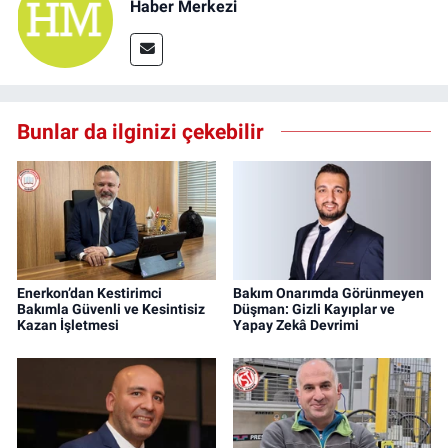
Haber Merkezi
Bunlar da ilginizi çekebilir
Enerkon’dan Kestirimci
Bakım Onarımda Görünmeyen
Bakımla Güvenli ve Kesintisiz
Düşman: Gizli Kayıplar ve
Kazan İşletmesi
Yapay Zekâ Devrimi