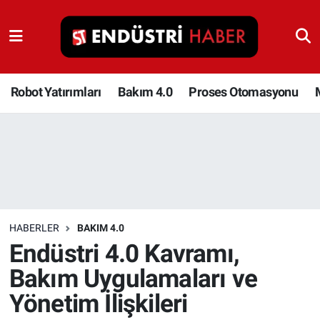
Robot Yatırımları
Bakım 4.0
Robot Yatırımları
Bakım 4.0
Proses Otomasyonu
Proses Otomasyonu
Makina
Otomasyon
HABERLER
BAKIM 4.0
Depolama Çözümleri
Endüstri 4.0 Kavramı,
Bakım Uygulamaları ve
İnşaat ve Malzeme
Yönetim İlişkileri
HaberOrtak