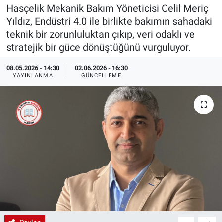
Hasçelik Mekanik Bakım Yöneticisi Celil Meriç
EndüstriST
Yıldız, Endüstri 4.0 ile birlikte bakımın sahadaki
teknik bir zorunluluktan çıkıp, veri odaklı ve
Enerjisini Üreten Fabrikalar
stratejik bir güce dönüştüğünü vurguluyor.
Endüstri 4.0 Uygulamaları
08.05.2026 - 14:30
02.06.2026 - 16:30
YAYINLANMA
GÜNCELLEME
Ağır Sanayi Çözümleri