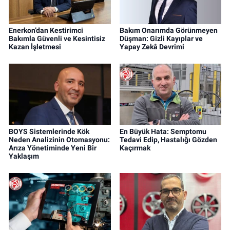
Enerkon’dan Kestirimci
Bakım Onarımda Görünmeyen
Bakımla Güvenli ve Kesintisiz
Düşman: Gizli Kayıplar ve
Kazan İşletmesi
Yapay Zekâ Devrimi
BOYS Sistemlerinde Kök
En Büyük Hata: Semptomu
Neden Analizinin Otomasyonu:
Tedavi Edip, Hastalığı Gözden
Arıza Yönetiminde Yeni Bir
Kaçırmak
Yaklaşım