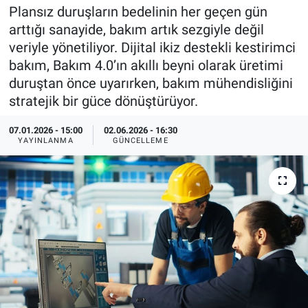
Plansız duruşların bedelinin her geçen gün
EndüstriST
arttığı sanayide, bakım artık sezgiyle değil
veriyle yönetiliyor. Dijital ikiz destekli kestirimci
Enerjisini Üreten Fabrikalar
bakım, Bakım 4.0’ın akıllı beyni olarak üretimi
duruştan önce uyarırken, bakım mühendisliğini
Endüstri 4.0 Uygulamaları
stratejik bir güce dönüştürüyor.
Ağır Sanayi Çözümleri
07.01.2026 - 15:00
02.06.2026 - 16:30
YAYINLANMA
GÜNCELLEME