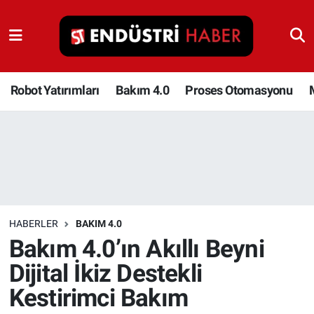
Robot Yatırımları
Bakım 4.0
Robot Yatırımları
Bakım 4.0
Proses Otomasyonu
Proses Otomasyonu
Makina
Otomasyon
HABERLER
BAKIM 4.0
Depolama Çözümleri
Bakım 4.0’ın Akıllı Beyni
Dijital İkiz Destekli
İnşaat ve Malzeme
Kestirimci Bakım
HaberOrtak