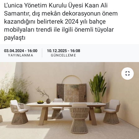
L’unica Yönetim Kurulu Üyesi Kaan Ali
EndüstriST
Samantır, dış mekân dekorasyonun önem
kazandığını belirterek 2024 yılı bahçe
Enerjisini Üreten Fabrikalar
mobilyaları trendi ile ilgili önemli tüyolar
paylaştı
Endüstri 4.0 Uygulamaları
03.04.2024 - 16:00
10.12.2025 - 16:08
YAYINLANMA
GÜNCELLEME
Ağır Sanayi Çözümleri