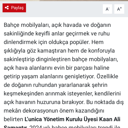
Paylaş
-
+
A
A
Bahçe mobilyaları, açık havada ve doğanın
sakinliğinde keyifli anlar geçirmek ve ruhu
dinlendirmek için oldukça popüler. Hem
şıklığıyla göz kamaştıran hem de konforuyla
sakinleştirip dinginleştiren bahçe mobilyaları,
açık hava alanlarını evin bir parçası haline
getirip yaşam alanlarını genişletiyor. Özellikle
de doğanın ruhundan yararlanarak şehrin
keşmekeşinden arınmak isteyenler, kendilerini
açık havanın huzuruna bırakıyor. Bu noktada dış
mekân dekorasyonun önem kazandığını
belirten
L’unica Yönetim Kurulu Üyesi Kaan Ali
Samantır
, 2024 yılı bahçe mobilyaları trendi ile