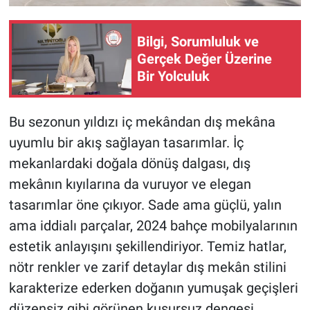
Bilgi, Sorumluluk ve
Gerçek Değer Üzerine
Bir Yolculuk
Bu sezonun yıldızı iç mekândan dış mekâna
uyumlu bir akış sağlayan tasarımlar. İç
mekanlardaki doğala dönüş dalgası, dış
mekânın kıyılarına da vuruyor ve elegan
tasarımlar öne çıkıyor. Sade ama güçlü, yalın
ama iddialı parçalar, 2024 bahçe mobilyalarının
estetik anlayışını şekillendiriyor. Temiz hatlar,
nötr renkler ve zarif detaylar dış mekân stilini
karakterize ederken doğanın yumuşak geçişleri
düzensiz gibi görünen kusursuz dengesi