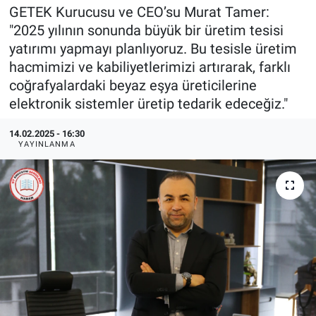
GETEK Kurucusu ve CEO’su Murat Tamer:
EndüstriST
"2025 yılının sonunda büyük bir üretim tesisi
yatırımı yapmayı planlıyoruz. Bu tesisle üretim
Enerjisini Üreten Fabrikalar
hacmimizi ve kabiliyetlerimizi artırarak, farklı
coğrafyalardaki beyaz eşya üreticilerine
Endüstri 4.0 Uygulamaları
elektronik sistemler üretip tedarik edeceğiz."
Ağır Sanayi Çözümleri
14.02.2025 - 16:30
YAYINLANMA