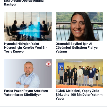
Dışı Üretim Operasyonuna
Başlıyor
Hyundai Hidrojen Yakıt
Otomobil Bayileri İçin AI
Hücresi İçin Kore’de Yeni Bir
Çözümleri Geliştiren Flai’ye
Tesis Kuruyor
Yatırım
Fuska Pazar Payını Artırırken
EGİAD Melekleri, Yapay Zeka
Yatırımlarını Sürdürüyor
Şirketine 100 Bin Dolar Yatırım
Yaptı