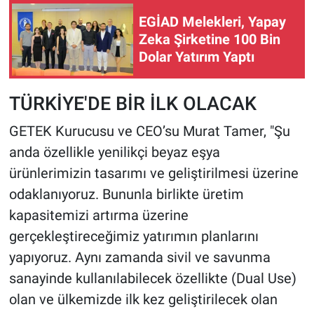
EGİAD Melekleri, Yapay
Zeka Şirketine 100 Bin
Dolar Yatırım Yaptı
TÜRKİYE'DE BİR İLK OLACAK
GETEK Kurucusu ve CEO’su Murat Tamer, "Şu
anda özellikle yenilikçi beyaz eşya
ürünlerimizin tasarımı ve geliştirilmesi üzerine
odaklanıyoruz. Bununla birlikte üretim
kapasitemizi artırma üzerine
gerçekleştireceğimiz yatırımın planlarını
yapıyoruz. Aynı zamanda sivil ve savunma
sanayinde kullanılabilecek özellikte (Dual Use)
olan ve ülkemizde ilk kez geliştirilecek olan