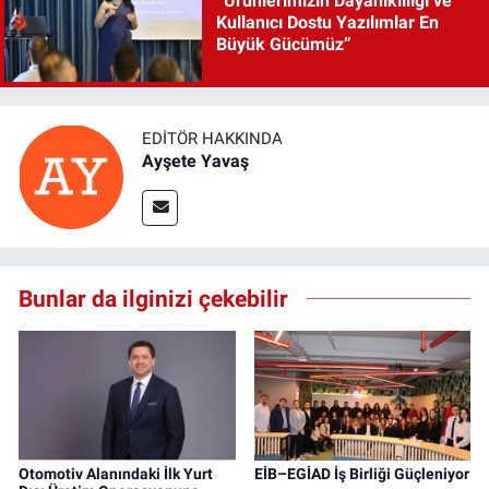
“Ürünlerimizin Dayanıklılığı ve
Kullanıcı Dostu Yazılımlar En
Büyük Gücümüz”
EDITÖR HAKKINDA
Ayşete Yavaş
Bunlar da ilginizi çekebilir
Otomotiv Alanındaki İlk Yurt
EİB–EGİAD İş Birliği Güçleniyor