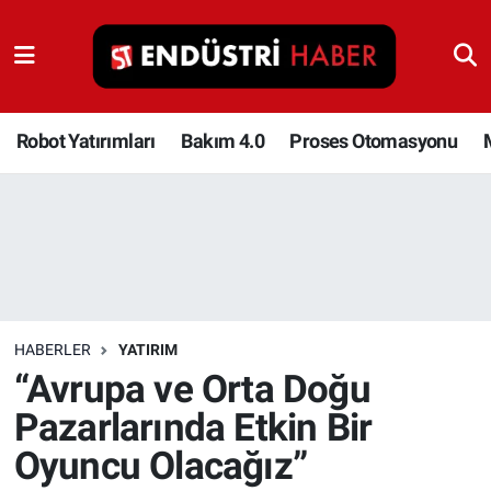
Robot Yatırımları
Bakım 4.0
Robot Yatırımları
Bakım 4.0
Proses Otomasyonu
Proses Otomasyonu
Makina
Otomasyon
HABERLER
YATIRIM
Depolama Çözümleri
“Avrupa ve Orta Doğu
Pazarlarında Etkin Bir
İnşaat ve Malzeme
Oyuncu Olacağız”
HaberOrtak