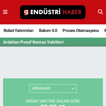
Robot Yatırımları
Bakım 4.0
Robot Yatırımları
Bakım 4.0
Proses Otomasyonu
Ardahan Posof Namaz Vakitleri
Proses Otomasyonu
Makina
Otomasyon
Depolama Çözümleri
ARDAHAN
İnşaat ve Malzeme
İMSAK VAKTINE KALAN SÜRE
HaberOrtak