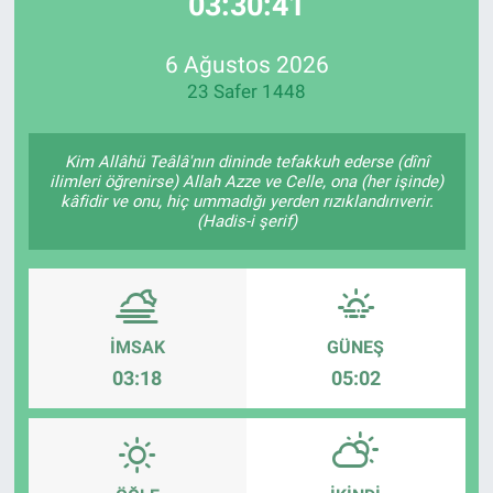
03:30:41
EndüstriST
6 Ağustos 2026
23 Safer 1448
Enerjisini Üreten Fabrikalar
Endüstri 4.0 Uygulamaları
Kim Allâhü Teâlâ'nın dininde tefakkuh ederse (dînî
ilimleri öğrenirse) Allah Azze ve Celle, ona (her işinde)
kâfidir ve onu, hiç ummadığı yerden rızıklandırıverir.
Ağır Sanayi Çözümleri
(Hadis-i şerif)
İMSAK
GÜNEŞ
03:18
05:02