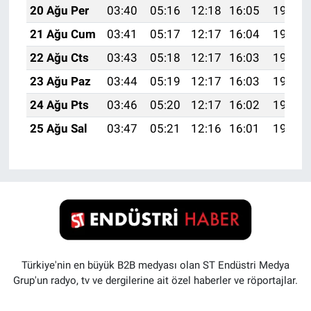
20 Ağu Per
03:40
05:16
12:18
16:05
19:10
21 Ağu Cum
03:41
05:17
12:17
16:04
19:08
22 Ağu Cts
03:43
05:18
12:17
16:03
19:07
23 Ağu Paz
03:44
05:19
12:17
16:03
19:05
24 Ağu Pts
03:46
05:20
12:17
16:02
19:03
25 Ağu Sal
03:47
05:21
12:16
16:01
19:02
Türkiye'nin en büyük B2B medyası olan ST Endüstri Medya
Grup'un radyo, tv ve dergilerine ait özel haberler ve röportajlar.