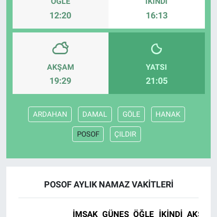
ÖĞLE
İKINDI
12:20
16:13
AKŞAM
YATSI
19:29
21:05
ARDAHAN
DAMAL
GÖLE
HANAK
POSOF
ÇILDIR
POSOF AYLIK NAMAZ VAKITLERI
İMSAK
GÜNEŞ
ÖĞLE
İKINDI
AKŞAM