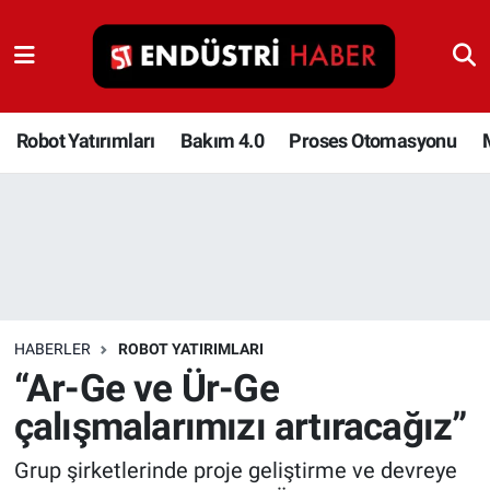
Robot Yatırımları
Bakım 4.0
Robot Yatırımları
Bakım 4.0
Proses Otomasyonu
Proses Otomasyonu
Makina
Otomasyon
HABERLER
ROBOT YATIRIMLARI
Depolama Çözümleri
“Ar-Ge ve Ür-Ge
çalışmalarımızı artıracağız”
İnşaat ve Malzeme
Grup şirketlerinde proje geliştirme ve devreye
HaberOrtak