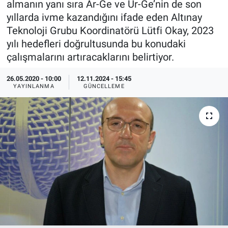
almanın yanı sıra Ar-Ge ve Ür-Ge’nin de son
yıllarda ivme kazandığını ifade eden Altınay
EndüstriST
Teknoloji Grubu Koordinatörü Lütfi Okay, 2023
yılı hedefleri doğrultusunda bu konudaki
Enerjisini Üreten Fabrikalar
çalışmalarını artıracaklarını belirtiyor.
Endüstri 4.0 Uygulamaları
26.05.2020 - 10:00
12.11.2024 - 15:45
YAYINLANMA
GÜNCELLEME
Ağır Sanayi Çözümleri