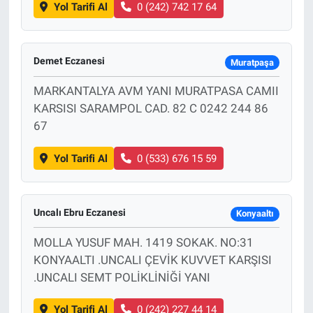
Yol Tarifi Al
0 (242) 742 17 64
Demet Eczanesi
Muratpaşa
MARKANTALYA AVM YANI MURATPASA CAMII
KARSISI SARAMPOL CAD. 82 C 0242 244 86
67
Yol Tarifi Al
0 (533) 676 15 59
Uncalı Ebru Eczanesi
Konyaaltı
MOLLA YUSUF MAH. 1419 SOKAK. NO:31
KONYAALTI .UNCALI ÇEVİK KUVVET KARŞISI
.UNCALI SEMT POLİKLİNİĞİ YANI
Yol Tarifi Al
0 (242) 227 44 14