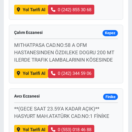
Yol Tarifi Al
0 (242) 855 30 68
Çalım Eczanesi
Kepez
MITHATPASA CAD.NO:58 A OFM
HASTANESINDEN ÖZDILEKE DOGRU 200 MT
ILERDE TRAFIK LAMBALARININ KÖSESINDE
Yol Tarifi Al
0 (242) 344 59 06
Avcı Eczanesi
Finike
**(GECE SAAT 23.59'A KADAR AÇIK)**
HASYURT MAH.ATATÜRK CAD.NO:1 FİNİKE
Yol Tarifi Al
0 (553) 018 46 88