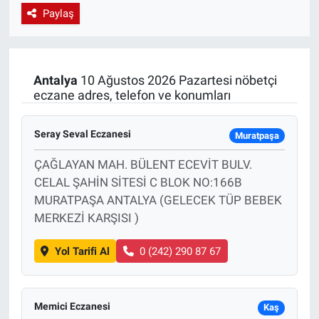
Paylaş
EndüstriST
Enerjisini Üreten Fabrikalar
Antalya
10 Ağustos 2026 Pazartesi nöbetçi
eczane adres, telefon ve konumları
Endüstri 4.0 Uygulamaları
Ağır Sanayi Çözümleri
Seray Seval Eczanesi
Muratpaşa
ÇAĞLAYAN MAH. BÜLENT ECEVİT BULV.
CELAL ŞAHİN SİTESİ C BLOK NO:166B
MURATPAŞA ANTALYA (GELECEK TÜP BEBEK
MERKEZİ KARŞISI )
Yol Tarifi Al
0 (242) 290 87 67
Memici Eczanesi
Kaş