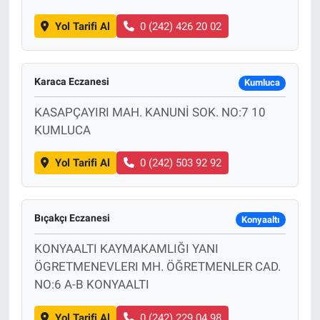
Yol Tarifi Al
0 (242) 426 20 02
Karaca Eczanesi
Kumluca
KASAPÇAYIRI MAH. KANUNİ SOK. NO:7 10
KUMLUCA
Yol Tarifi Al
0 (242) 503 92 92
Bıçakçı Eczanesi
Konyaaltı
KONYAALTI KAYMAKAMLIĞI YANI
ÖGRETMENEVLERI MH. ÖĞRETMENLER CAD.
NO:6 A-B KONYAALTI
Yol Tarifi Al
0 (242) 229 04 98