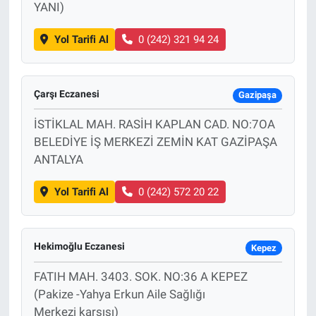
YANI)
Yol Tarifi Al
0 (242) 321 94 24
Çarşı Eczanesi
Gazipaşa
İSTİKLAL MAH. RASİH KAPLAN CAD. NO:7OA
BELEDİYE İŞ MERKEZİ ZEMİN KAT GAZİPAŞA
ANTALYA
Yol Tarifi Al
0 (242) 572 20 22
Hekimoğlu Eczanesi
Kepez
FATIH MAH. 3403. SOK. NO:36 A KEPEZ
(Pakize -Yahya Erkun Aile Sağlığı
Merkezi karşısı)