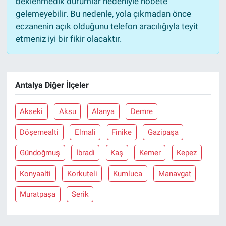
beklenmedik durumlar nedeniyle nöbete
gelemeyebilir. Bu nedenle, yola çıkmadan önce
eczanenin açık olduğunu telefon aracılığıyla teyit
etmeniz iyi bir fikir olacaktır.
Antalya Diğer İlçeler
Akseki
Aksu
Alanya
Demre
Döşemealti
Elmali
Finike
Gazipaşa
Gündoğmuş
İbradi
Kaş
Kemer
Kepez
Konyaalti
Korkuteli
Kumluca
Manavgat
Muratpaşa
Serik