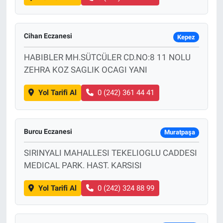
Cihan Eczanesi
Kepez
HABIBLER MH.SÜTCÜLER CD.NO:8 11 NOLU
ZEHRA KOZ SAGLIK OCAGI YANI
Yol Tarifi Al
0 (242) 361 44 41
Burcu Eczanesi
Muratpaşa
SIRINYALI MAHALLESI TEKELIOGLU CADDESI
MEDICAL PARK. HAST. KARSISI
Yol Tarifi Al
0 (242) 324 88 99