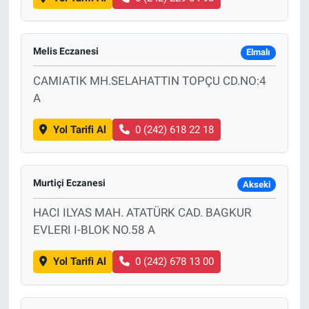
Melis Eczanesi
Elmalı
CAMIATIK MH.SELAHATTIN TOPÇU CD.NO:4
A
Yol Tarifi Al
0 (242) 618 22 18
Murtiçi Eczanesi
Akseki
HACI ILYAS MAH. ATATÜRK CAD. BAGKUR
EVLERI I-BLOK NO.58 A
Yol Tarifi Al
0 (242) 678 13 00