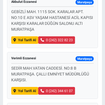
Akbulut Eczanesi
Muratpaşa
GEBİZLİ MAH. 1115 SOK. KARALAR APT.
NO:10 E ASV YAŞAM HASTANESİ ACİL KAPISI
KARŞISI KARALAR DÜĞÜN SALONU ALTI
MURATPAŞA
Yol Tarifi Al
0 (242) 322 82 23
Verimli Eczanesi
Muratpaşa
SEDİR MAH.VATAN CADDESİ. NO:8 B
MURATPAŞA. ÇALLI EMNİYET MÜDÜRLÜĞÜ
KARŞISI.
Yol Tarifi Al
0 (242) 344 61 07