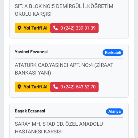
SIT. A BLOK NO:5 DEMİRGÜL İLKÖĞRETİM
OKULU KARŞISI
Yol Tarifi Al
0 (242) 339 31 39
Yasinci Eczanesi
Korkuteli
ATATÜRK CAD.YASINCI APT. NO:4 (ZİRAAT
BANKASI YANI)
Yol Tarifi Al
0 (242) 643 62 70
Başak Eczanesi
Alanya
SARAY MH. STAD CD. ÖZEL ANADOLU
HASTANESI KARSISI