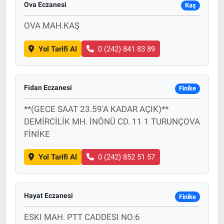
Ova Eczanesi
Kaş
OVA MAH.KAŞ
Yol Tarifi Al
0 (242) 841 83 89
Fidan Eczanesi
Finike
**(GECE SAAT 23.59'A KADAR AÇIK)**
DEMİRCİLİK MH. İNÖNÜ CD. 11 1 TURUNÇOVA
FİNİKE
Yol Tarifi Al
0 (242) 852 51 57
Hayat Eczanesi
Finike
ESKI MAH. PTT CADDESI NO:6