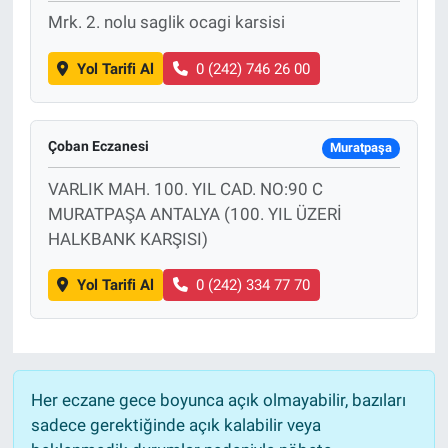
Mrk. 2. nolu saglik ocagi karsisi
Yol Tarifi Al
0 (242) 746 26 00
Çoban Eczanesi
Muratpaşa
VARLIK MAH. 100. YIL CAD. NO:90 C
MURATPAŞA ANTALYA (100. YIL ÜZERİ
HALKBANK KARŞISI)
Yol Tarifi Al
0 (242) 334 77 70
Her eczane gece boyunca açık olmayabilir, bazıları
sadece gerektiğinde açık kalabilir veya