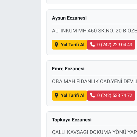
Aysun Eczanesi
ALTINKUM MH.460 SK.NO: 20 B ÖZ
Yol Tarifi Al
0 (242) 229 04 43
Emre Eczanesi
OBA MAH.FİDANLIK CAD.YENİ DEVL
Yol Tarifi Al
0 (242) 538 74 72
Topkaya Eczanesi
ÇALLI KAVSAGI DOKUMA YÖNÜ YAPI