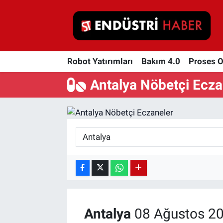
Robot Yatırımları
Robot Yatırımları
Bakım 4.0
Proses 
Bakım 4.0
Antalya Nöbetçi Ecza
Proses Otomasyonu
Makina
Otomasyon
Depolama Çözümleri
İnşaat ve Malzeme
Antalya
08 Ağustos 20
HaberOrtak