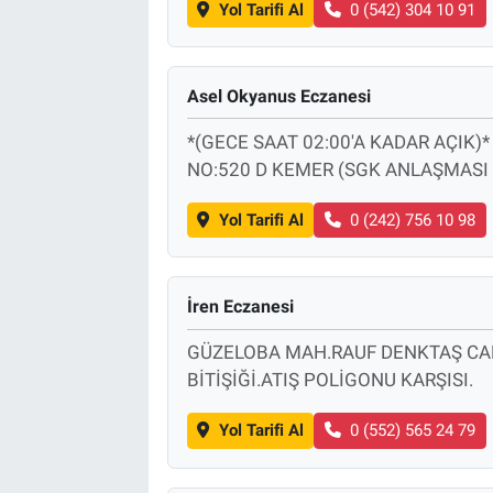
Yol Tarifi Al
0 (542) 304 10 91
Asel Okyanus Eczanesi
*(GECE SAAT 02:00'A KADAR AÇIK
NO:520 D KEMER (SGK ANLAŞMASI 
Yol Tarifi Al
0 (242) 756 10 98
İren Eczanesi
GÜZELOBA MAH.RAUF DENKTAŞ CA
BİTİŞİĞİ.ATIŞ POLİGONU KARŞISI.
Yol Tarifi Al
0 (552) 565 24 79