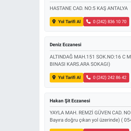
HASTANE CAD. NO:5 KAŞ ANTALYA
Yol Tarifi Al
0 (242) 836 10 70
Deniz Eczanesi
ALTINDAĞ MAH.151 SOK.NO:16 C M
BINASI KARS.ARA SOKAGI)
Yol Tarifi Al
0 (242) 242 86 42
Hakan Şit Eczanesi
YAYLA MAH. REMZİ GÜVEN CAD. NO:
Bayıra doğru çıkan yol üzerinde) ( 0