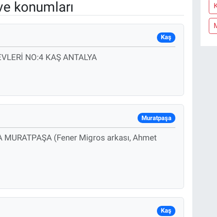
ve konumları
K
Kaş
VLERİ NO:4 KAŞ ANTALYA
Muratpaşa
 MURATPAŞA (Fener Migros arkası, Ahmet
Kaş