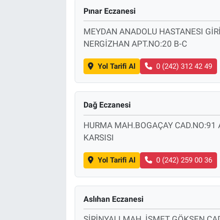
Pınar Eczanesi
MEYDAN ANADOLU HASTANESI GİRİŞ
NERGİZHAN APT.NO:20 B-C
Yol Tarifi Al
0 (242) 312 42 49
Dağ Eczanesi
HURMA MAH.BOGAÇAY CAD.NO:91 A
KARSISI
Yol Tarifi Al
0 (242) 259 00 36
Aslıhan Eczanesi
ŞİRİNYALI MAH. İSMET GÖKŞEN CA