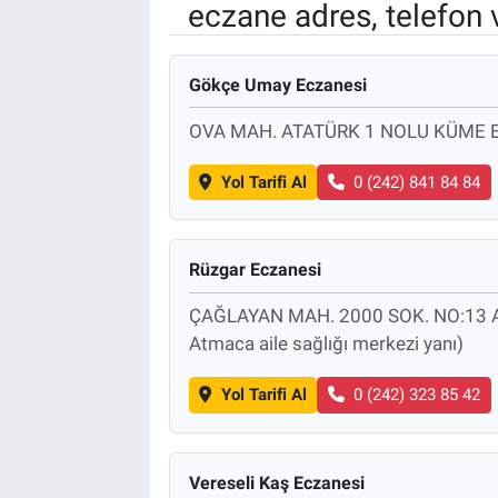
eczane adres, telefon 
EndüstriST
Gökçe Umay Eczanesi
Enerjisini Üreten Fabrikalar
OVA MAH. ATATÜRK 1 NOLU KÜME E
Endüstri 4.0 Uygulamaları
Yol Tarifi Al
0 (242) 841 84 84
Ağır Sanayi Çözümleri
Rüzgar Eczanesi
ÇAĞLAYAN MAH. 2000 SOK. NO:13 A
Atmaca aile sağlığı merkezi yanı)
Yol Tarifi Al
0 (242) 323 85 42
Vereseli Kaş Eczanesi