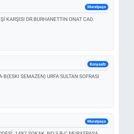
Muratpaşa
İ KARŞISI DR.BURHANETTIN ONAT CAD.
Konyaaltı
-B(ESKI SEMAZEN) URFA SULTAN SOFRASI
Muratpaşa
DDESİ..1487 SOKAK. NO:3 B-C MURATPAŞA