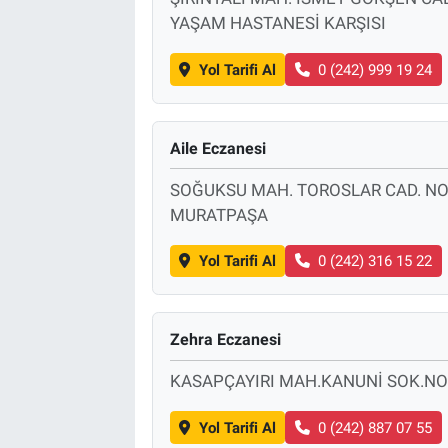
YAŞAM HASTANESİ KARŞISI
Yol Tarifi Al
0 (242) 999 19 24
Aile Eczanesi
SOĞUKSU MAH. TOROSLAR CAD. NO:
MURATPAŞA
Yol Tarifi Al
0 (242) 316 15 22
Zehra Eczanesi
KASAPÇAYIRI MAH.KANUNİ SOK.NO
Yol Tarifi Al
0 (242) 887 07 55