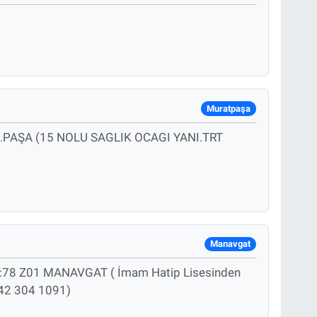
Muratpaşa
.PAŞA (15 NOLU SAGLIK OCAGI YANI.TRT
Manavgat
78 Z01 MANAVGAT ( İmam Hatip Lisesinden
542 304 1091)