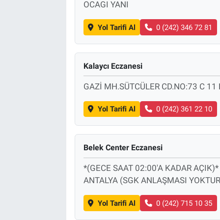
OCAGI YANI
Yol Tarifi Al
0 (242) 346 72 81
Kalaycı Eczanesi
GAZİ MH.SÜTCÜLER CD.NO:73 C 11
Yol Tarifi Al
0 (242) 361 22 10
Belek Center Eczanesi
*(GECE SAAT 02:00'A KADAR AÇIK)
ANTALYA (SGK ANLAŞMASI YOKTUR
Yol Tarifi Al
0 (242) 715 10 35