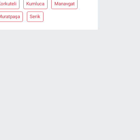
orkuteli
Kumluca
Manavgat
Muratpaşa
Serik