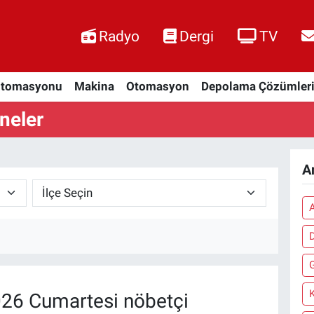
Radyo
Dergi
TV
Otomasyonu
Makina
Otomasyon
Depolama Çözümler
neler
A
26 Cumartesi nöbetçi