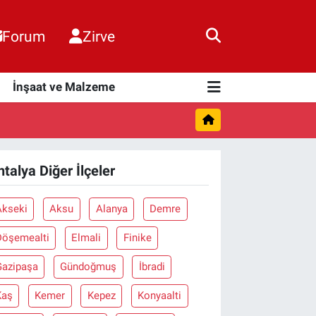
Forum
Zirve
i
İnşaat ve Malzeme
ntalya Diğer İlçeler
Akseki
Aksu
Alanya
Demre
Döşemealti
Elmali
Finike
Gazipaşa
Gündoğmuş
İbradi
Kaş
Kemer
Kepez
Konyaalti