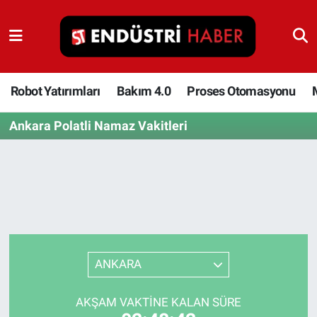
Robot Yatırımları
Bakım 4.0
Robot Yatırımları
Bakım 4.0
Proses Otomasyonu
Ankara Polatli Namaz Vakitleri
Proses Otomasyonu
Makina
Otomasyon
Depolama Çözümleri
ANKARA
İnşaat ve Malzeme
AKŞAM VAKTINE KALAN SÜRE
HaberOrtak