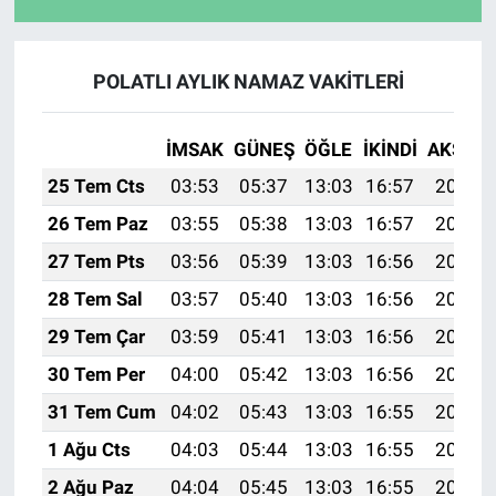
POLATLI AYLIK NAMAZ VAKITLERI
İMSAK
GÜNEŞ
ÖĞLE
İKINDI
AKŞAM
25 Tem Cts
03:53
05:37
13:03
16:57
20:19
26 Tem Paz
03:55
05:38
13:03
16:57
20:18
27 Tem Pts
03:56
05:39
13:03
16:56
20:17
28 Tem Sal
03:57
05:40
13:03
16:56
20:16
29 Tem Çar
03:59
05:41
13:03
16:56
20:15
30 Tem Per
04:00
05:42
13:03
16:56
20:14
31 Tem Cum
04:02
05:43
13:03
16:55
20:13
1 Ağu Cts
04:03
05:44
13:03
16:55
20:12
2 Ağu Paz
04:04
05:45
13:03
16:55
20:11