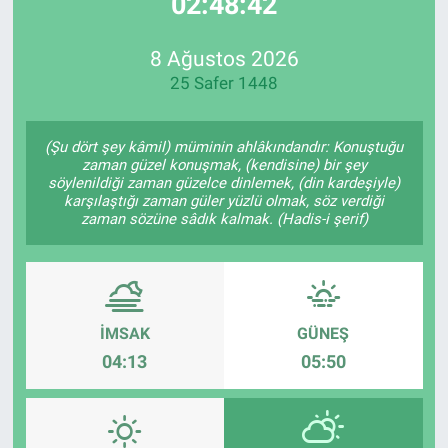
02:48:42
EndüstriST
8 Ağustos 2026
25 Safer 1448
Enerjisini Üreten Fabrikalar
Endüstri 4.0 Uygulamaları
(Şu dört şey kâmil) müminin ahlâkındandır: Konuştuğu
zaman güzel konuşmak, (kendisine) bir şey
söylenildiği zaman güzelce dinlemek, (din kardeşiyle)
Ağır Sanayi Çözümleri
karşılaştığı zaman güler yüzlü olmak, söz verdiği
zaman sözüne sâdık kalmak. (Hadis-i şerif)
İMSAK
GÜNEŞ
04:13
05:50