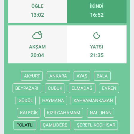
ÖĞLE
İKINDI
13:02
16:52
AKŞAM
YATSI
20:04
21:35
AKYURT
ANKARA
AYAŞ
BALA
BEYPAZARI
CUBUK
ELMADAĞ
EVREN
GÜDÜL
HAYMANA
KAHRAMANKAZAN
KALECİK
KIZILCAHAMAM
NALLIHAN
POLATLI
ÇAMLIDERE
ŞEREFLİKOÇHİSAR