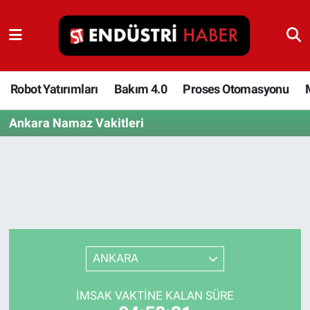
Robot Yatırımları
Bakım 4.0
Robot Yatırımları
Bakım 4.0
Proses Otomasyonu
Ankara Namaz Vakitleri
Proses Otomasyonu
Makina
Otomasyon
Depolama Çözümleri
ANKARA
İnşaat ve Malzeme
İMSAK VAKTINE KALAN SÜRE
HaberOrtak