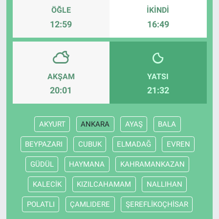
ÖĞLE
İKINDI
12:59
16:49
AKŞAM
YATSI
20:01
21:32
AKYURT
ANKARA
AYAŞ
BALA
BEYPAZARI
CUBUK
ELMADAĞ
EVREN
GÜDÜL
HAYMANA
KAHRAMANKAZAN
KALECİK
KIZILCAHAMAM
NALLIHAN
POLATLI
ÇAMLIDERE
ŞEREFLİKOÇHİSAR