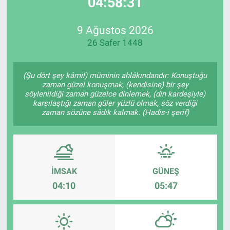
04:58:31
EndüstriST
9 Ağustos 2026
26 Safer 1448
Enerjisini Üreten Fabrikalar
Endüstri 4.0 Uygulamaları
(Şu dört şey kâmil) müminin ahlâkındandır: Konuştuğu
zaman güzel konuşmak, (kendisine) bir şey
söylenildiği zaman güzelce dinlemek, (din kardeşiyle)
Ağır Sanayi Çözümleri
karşılaştığı zaman güler yüzlü olmak, söz verdiği
zaman sözüne sâdık kalmak. (Hadis-i şerif)
İMSAK
GÜNEŞ
04:10
05:47