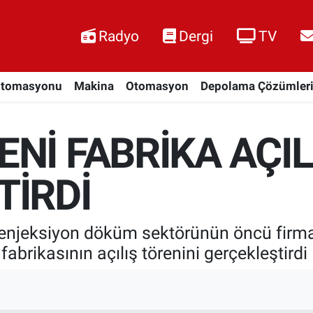
Radyo
Dergi
TV
Otomasyonu
Makina
Otomasyon
Depolama Çözümler
Nİ FABRİKA AÇILI
TİRDİ
enjeksiyon döküm sektörünün öncü firma
abrikasının açılış törenini gerçekleştirdi