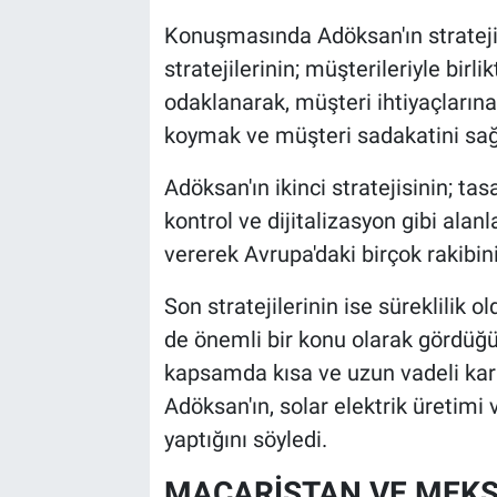
Konuşmasında Adöksan'ın stratejisi
stratejilerinin; müşterileriyle birl
odaklanarak, müşteri ihtiyaçların
koymak ve müşteri sadakatini sa
Adöksan'ın ikinci stratejisinin; ta
kontrol ve dijitalizasyon gibi alanl
vererek Avrupa'daki birçok rakibi
Son stratejilerinin ise süreklilik o
de önemli bir konu olarak gördüğü
kapsamda kısa ve uzun vadeli karb
Adöksan'ın, solar elektrik üretimi 
yaptığını söyledi.
MACARİSTAN VE MEKSİ