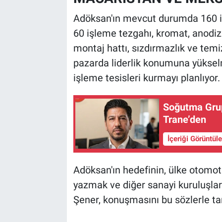
Adöksan'ın mevcut durumda 160 il
60 işleme tezgahı, kromat, anodiz
montaj hattı, sızdırmazlık ve temizl
pazarda liderlik konumuna yüksel
işleme tesisleri kurmayı planlıyor.
Soğutma Grup
Trane’den
İçeriği Görüntül
Adöksan'ın hedefinin, ülke otomotiv
yazmak ve diğer sanayi kuruluşlar
Şener, konuşmasını bu sözlerle t