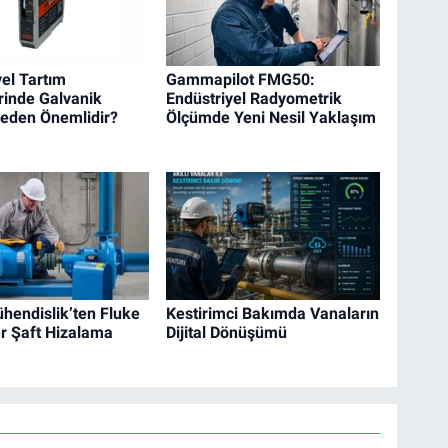
yel Tartım
Gammapilot FMG50:
rinde Galvanik
Endüstriyel Radyometrik
Neden Önemlidir?
Ölçümde Yeni Nesil Yaklaşım
hendislik’ten Fluke
Kestirimci Bakımda Vanaların
r Şaft Hizalama
Dijital Dönüşümü