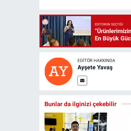
EDITÖRÜN SEÇTIĞI
“Ürünlerimizin
En Büyük Gü
EDITÖR HAKKINDA
Ayşete Yavaş
Bunlar da ilginizi çekebilir