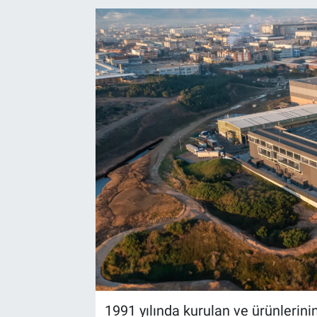
EndüstriST
Enerjisini Üreten Fabrikalar
Endüstri 4.0 Uygulamaları
Ağır Sanayi Çözümleri
1991 yılında kurulan ve ürünlerin