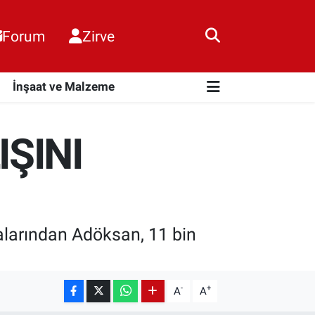
Forum
Zirve
i
İnşaat ve Malzeme
ŞINI
larından Adöksan, 11 bin
-
+
A
A