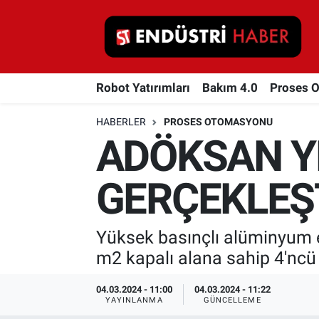
Robot Yatırımları
Robot Yatırımları
Bakım 4.0
Proses 
Bakım 4.0
HABERLER
PROSES OTOMASYONU
Proses Otomasyonu
ADÖKSAN YE
Makina
GERÇEKLEŞ
Otomasyon
Yüksek basınçlı alüminyum 
Depolama Çözümleri
m2 kapalı alana sahip 4'ncü f
İnşaat ve Malzeme
04.03.2024 - 11:00
04.03.2024 - 11:22
YAYINLANMA
GÜNCELLEME
HaberOrtak