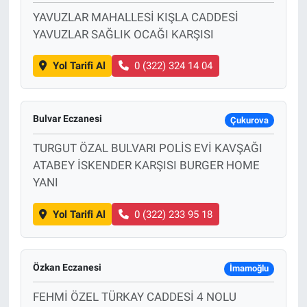
YAVUZLAR MAHALLESİ KIŞLA CADDESİ
YAVUZLAR SAĞLIK OCAĞI KARŞISI
Yol Tarifi Al
0 (322) 324 14 04
Bulvar Eczanesi
Çukurova
TURGUT ÖZAL BULVARI POLİS EVİ KAVŞAĞI
ATABEY İSKENDER KARŞISI BURGER HOME
YANI
Yol Tarifi Al
0 (322) 233 95 18
Özkan Eczanesi
İmamoğlu
FEHMİ ÖZEL TÜRKAY CADDESİ 4 NOLU