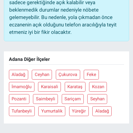
sadece gerektiğinde açık kalabilir veya
beklenmedik durumlar nedeniyle nöbete
gelemeyebilir. Bu nedenle, yola çıkmadan önce
eczanenin açık olduğunu telefon aracılığıyla teyit
etmeniz iyi bir fikir olacaktır.
Adana Diğer İlçeler
Aladağ
Ceyhan
Çukurova
Feke
İmamoğlu
Karaisali
Karataş
Kozan
Pozanti
Saimbeyli
Sariçam
Seyhan
Tufanbeyli
Yumurtalik
Yüreğir
Aladağ