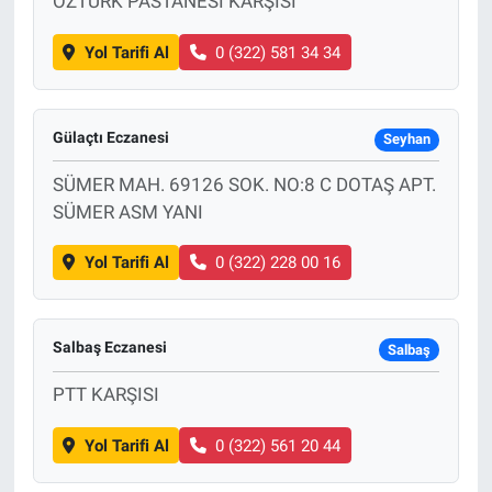
ÖZTÜRK PASTANESİ KARŞISI
Yol Tarifi Al
0 (322) 581 34 34
Gülaçtı Eczanesi
Seyhan
SÜMER MAH. 69126 SOK. NO:8 C DOTAŞ APT.
SÜMER ASM YANI
Yol Tarifi Al
0 (322) 228 00 16
Salbaş Eczanesi
Salbaş
PTT KARŞISI
Yol Tarifi Al
0 (322) 561 20 44