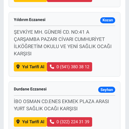
Yıldırım Eczanesi
Kozan
ŞEVKİYE MH. GÜNERİ CD. NO:41 A
ÇARŞAMBA PAZARI CİVARI CUMHURİYET
İLKÖĞRETİM OKULU VE YENİ SAĞLIK OCAĞI
KARŞISI
Yol Tarifi Al
0 (541) 380 38 12
Durdane Eczanesi
Seyhan
İBO OSMAN CD.ENES EKMEK PLAZA ARASI
YURT SAĞLIK OCAĞI KARŞISI
Yol Tarifi Al
0 (322) 224 31 39