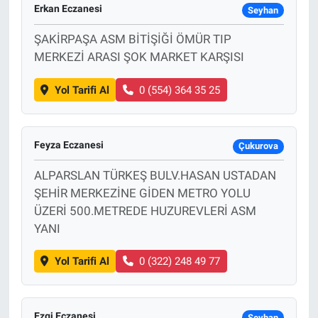
Erkan Eczanesi
Seyhan
ŞAKİRPAŞA ASM BİTİŞİĞİ ÖMÜR TIP
MERKEZİ ARASI ŞOK MARKET KARŞISI
Yol Tarifi Al
0 (554) 364 35 25
Feyza Eczanesi
Çukurova
ALPARSLAN TÜRKEŞ BULV.HASAN USTADAN
ŞEHİR MERKEZİNE GİDEN METRO YOLU
ÜZERİ 500.METREDE HUZUREVLERİ ASM
YANI
Yol Tarifi Al
0 (322) 248 49 77
Ezgi Eczanesi
Seyhan