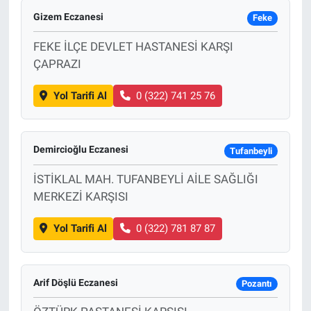
Gizem Eczanesi
Feke
FEKE İLÇE DEVLET HASTANESİ KARŞI
ÇAPRAZI
Yol Tarifi Al
0 (322) 741 25 76
Demircioğlu Eczanesi
Tufanbeyli
İSTİKLAL MAH. TUFANBEYLİ AİLE SAĞLIĞI
MERKEZİ KARŞISI
Yol Tarifi Al
0 (322) 781 87 87
Arif Döşlü Eczanesi
Pozantı