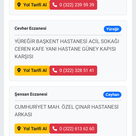
Yol Tarifi Al
0 (322) 239 59 39
Cevher Eczanesi
Yüreğir
YÜREĞİR BAŞKENT HASTANESİ ACİL SOKAĞI
CEREN KAFE YANI HASTANE GÜNEY KAPISI
KARŞISI
Yol Tarifi Al
0 (322) 328 51 41
Şensan Eczanesi
Ceyhan
CUMHURİYET MAH. ÖZEL ÇINAR HASTANESİ
ARKASI
Yol Tarifi Al
0 (322) 613 62 60