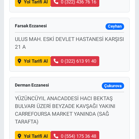
Yol Tarifi Al
0 (322) 436 76 16
Farsak Eczanesi
Ceyhan
ULUS MAH. ESKİ DEVLET HASTANESİ KARŞISI
21 A
Yol Tarifi Al
0 (322) 613 91 40
Derman Eczanesi
Çukurova
YÜZÜNCÜYIL ANACADDESİ HACI BEKTAŞ
BULVARI ÜZERİ BEYZADE KAVŞAĞI YAKINI
CARREFOURSA MARKET YANINDA (SAĞ
TARAFTA)
Yol Tarifi Al
0 (554) 175 36 48