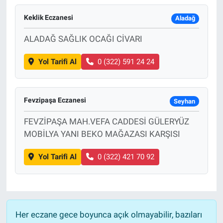
Keklik Eczanesi
Aladağ
ALADAĞ SAĞLIK OCAĞI CİVARI
Yol Tarifi Al
0 (322) 591 24 24
Fevzipaşa Eczanesi
Seyhan
FEVZİPAŞA MAH.VEFA CADDESİ GÜLERYÜZ
MOBİLYA YANI BEKO MAĞAZASI KARŞISI
Yol Tarifi Al
0 (322) 421 70 92
Her eczane gece boyunca açık olmayabilir, bazıları