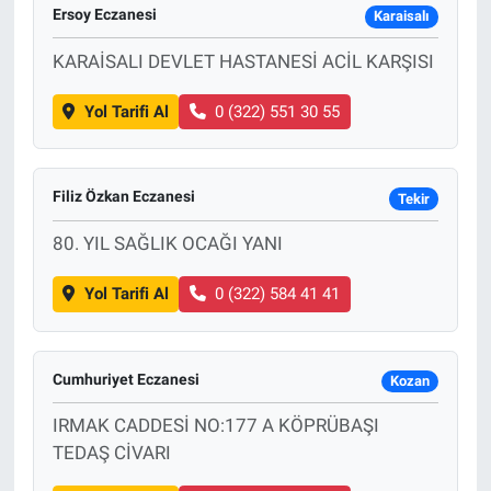
Ersoy Eczanesi
Karaisalı
KARAİSALI DEVLET HASTANESİ ACİL KARŞISI
Yol Tarifi Al
0 (322) 551 30 55
Filiz Özkan Eczanesi
Tekir
80. YIL SAĞLIK OCAĞI YANI
Yol Tarifi Al
0 (322) 584 41 41
Cumhuriyet Eczanesi
Kozan
IRMAK CADDESİ NO:177 A KÖPRÜBAŞI
TEDAŞ CİVARI