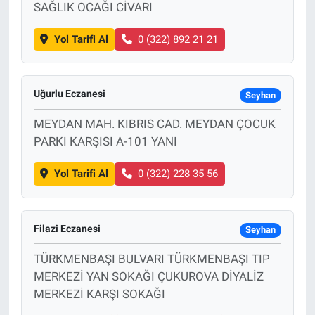
SAĞLIK OCAĞI CİVARI
Yol Tarifi Al
0 (322) 892 21 21
Uğurlu Eczanesi
Seyhan
MEYDAN MAH. KIBRIS CAD. MEYDAN ÇOCUK
PARKI KARŞISI A-101 YANI
Yol Tarifi Al
0 (322) 228 35 56
Filazi Eczanesi
Seyhan
TÜRKMENBAŞI BULVARI TÜRKMENBAŞI TIP
MERKEZİ YAN SOKAĞI ÇUKUROVA DİYALİZ
MERKEZİ KARŞI SOKAĞI