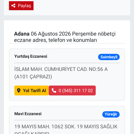
Paylaş
EndüstriST
Enerjisini Üreten Fabrikalar
Adana
06 Ağustos 2026 Perşembe nöbetçi
eczane adres, telefon ve konumları
Endüstri 4.0 Uygulamaları
Ağır Sanayi Çözümleri
Yurtdaş Eczanesi
Saimbeyli
İSLAM MAH. CUMHURİYET CAD. NO:56 A
(A101 ÇAPRAZI)
Yol Tarifi Al
0 (545) 311 17 02
Mavi Eczanesi
Yüreğir
19 MAYIS MAH. 1062 SOK. 19 MAYIS SAĞLIK
OCAĞI KARŞISI