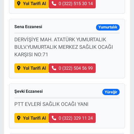
Yol Tarifi Al
0 (322) 515 30 14
Sena Eczanesi
Yumurtalık
DERVİŞİYE MAH. ATATÜRK YUMURTALIK
BULV.YUMURTALIK MERKEZ SAĞLIK OCAĞI
KARŞISI NO:71
Yol Tarifi Al
0 (322) 504 56 99
Şevki Eczanesi
Yüreğir
PTT EVLERİ SAĞLIK OCAĞI YANI
Yol Tarifi Al
0 (322) 329 11 24