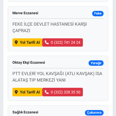
Merve Eczanesi
Feke
FEKE İLÇE DEVLET HASTANESİ KARŞI
ÇAPRAZI
Yol Tarifi Al
0 (322) 741 24 24
Oktay Ekşi Eczanesi
Yüreğir
PTT EVLERİ YOL KAVŞAĞI (ATLI KAVŞAK) İSA
ALATAŞ TIP MERKEZİ YANI
Yol Tarifi Al
0 (322) 328 35 50
Sağlık Eczanesi
Çukurova