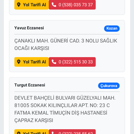
Yol Tarifi Al
0 (538) 035 73 37
Yavuz Eczanesi
Kozan
ÇANAKLI MAH. GÜNERİ CAD. 3 NOLU SAĞLIK
OCAĞI KARŞISI
Yol Tarifi Al
0 (322) 515 30 33
Turgut Eczanesi
Çukurova
DEVLET BAHÇELİ BULVARI GÜZELYALI MAH.
81005 SOKAK KILINÇLILAR APT. NO: 23 C
FATMA KEMAL TİMUÇİN DİŞ HASTANESİ
ÇAPRAZ KARŞISI