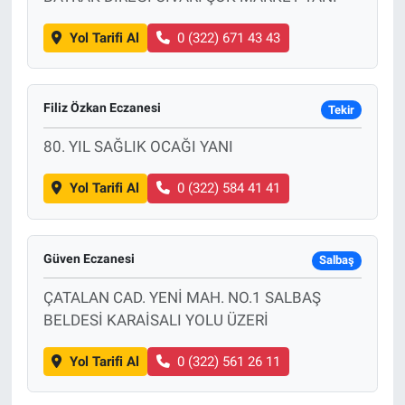
Yol Tarifi Al
0 (322) 671 43 43
Filiz Özkan Eczanesi
Tekir
80. YIL SAĞLIK OCAĞI YANI
Yol Tarifi Al
0 (322) 584 41 41
Güven Eczanesi
Salbaş
ÇATALAN CAD. YENİ MAH. NO.1 SALBAŞ
BELDESİ KARAİSALI YOLU ÜZERİ
Yol Tarifi Al
0 (322) 561 26 11