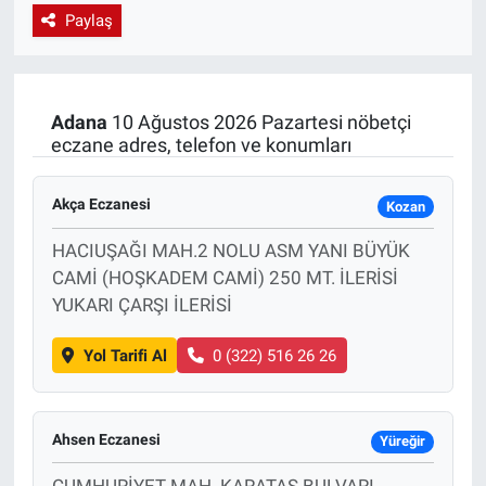
Paylaş
EndüstriST
Enerjisini Üreten Fabrikalar
Adana
10 Ağustos 2026 Pazartesi nöbetçi
eczane adres, telefon ve konumları
Endüstri 4.0 Uygulamaları
Ağır Sanayi Çözümleri
Akça Eczanesi
Kozan
HACIUŞAĞI MAH.2 NOLU ASM YANI BÜYÜK
CAMİ (HOŞKADEM CAMİ) 250 MT. İLERİSİ
YUKARI ÇARŞI İLERİSİ
Yol Tarifi Al
0 (322) 516 26 26
Ahsen Eczanesi
Yüreğir
CUMHURİYET MAH. KARATAŞ BULVARI