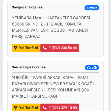
Saygıncan Eczanesi
Seyhan
YENİBARAJ MAH. HASTANELER CADDESİ
68066 SK. NO: 2 - 112 ACİL KOMUTA
MERKEZİ YANI ESKİ GÖĞÜS HASTANESİ
KARŞI ÇAPRAZI
Yol Tarifi Al
0 (532) 336 56 44
Serdar Oğuz Eczanesi
Yüreğir
YÜREĞİR İTFAYESİ ARKASI KAPALI SEMT
PAZARI CİVARI SERİNEVLER SAĞLIK OCAĞI
ARKASI MESLEK LİSESİ YOLUNDAKİ ŞOK
MARKET KARŞI SOKAĞI
Yol Tarifi Al
0 (322) 329 10 80