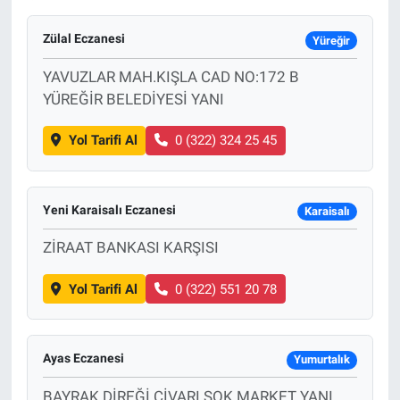
Zülal Eczanesi
Yüreğir
YAVUZLAR MAH.KIŞLA CAD NO:172 B
YÜREĞİR BELEDİYESİ YANI
Yol Tarifi Al
0 (322) 324 25 45
Yeni Karaisalı Eczanesi
Karaisalı
ZİRAAT BANKASI KARŞISI
Yol Tarifi Al
0 (322) 551 20 78
Ayas Eczanesi
Yumurtalık
BAYRAK DİREĞİ CİVARI ŞOK MARKET YANI