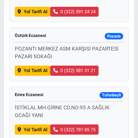
Yol Tarifi Al
0 (322) 591 24 24
Öztürk Eczanesi
Pozantı
POZANTI MERKEZ ASM KARŞISI PAZARTESİ
PAZARI SOKAĞI
Yol Tarifi Al
0 (322) 581 31 21
Emre Eczanesi
Tufanbeyli
İSTİKLAL MH.GİRNE CD.NO:95 A SAĞLIK
OCAĞI YANI
Yol Tarifi Al
0 (322) 781 85 75