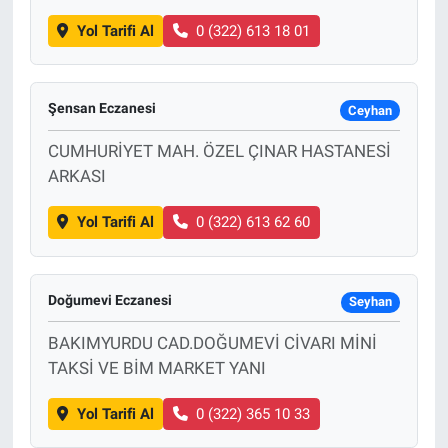
Yol Tarifi Al
0 (322) 613 18 01
Şensan Eczanesi
Ceyhan
CUMHURİYET MAH. ÖZEL ÇINAR HASTANESİ
ARKASI
Yol Tarifi Al
0 (322) 613 62 60
Doğumevi Eczanesi
Seyhan
BAKIMYURDU CAD.DOĞUMEVİ CİVARI MİNİ
TAKSİ VE BİM MARKET YANI
Yol Tarifi Al
0 (322) 365 10 33