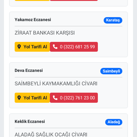
Yakamoz Eczanesi
Karataş
ZİRAAT BANKASI KARŞISI
Yol Tarifi Al
0 (322) 681 25 99
Deva Eczanesi
Saimbeyli
SAİMBEYLİ KAYMAKAMLIĞI CİVARI
Yol Tarifi Al
0 (322) 761 23 00
Keklik Eczanesi
Aladağ
ALADAĞ SAĞLIK OCAĞI CİVARI