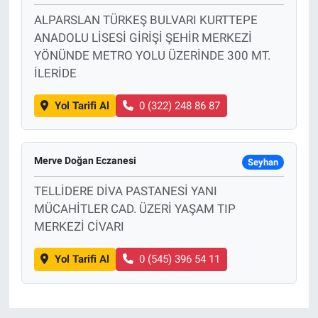
ALPARSLAN TÜRKEŞ BULVARI KURTTEPE
ANADOLU LİSESİ GİRİŞİ ŞEHİR MERKEZİ
YÖNÜNDE METRO YOLU ÜZERİNDE 300 MT.
İLERİDE
Yol Tarifi Al
0 (322) 248 86 87
Merve Doğan Eczanesi
Seyhan
TELLİDERE DİVA PASTANESİ YANI
MÜCAHİTLER CAD. ÜZERİ YAŞAM TIP
MERKEZİ CİVARI
Yol Tarifi Al
0 (545) 396 54 11