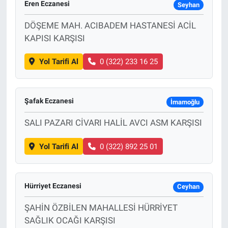
Eren Eczanesi
Seyhan
DÖŞEME MAH. ACIBADEM HASTANESİ ACİL
KAPISI KARŞISI
Yol Tarifi Al
0 (322) 233 16 25
Şafak Eczanesi
İmamoğlu
SALI PAZARI CİVARI HALİL AVCI ASM KARŞISI
Yol Tarifi Al
0 (322) 892 25 01
Hürriyet Eczanesi
Ceyhan
ŞAHİN ÖZBİLEN MAHALLESİ HÜRRİYET
SAĞLIK OCAĞI KARŞISI