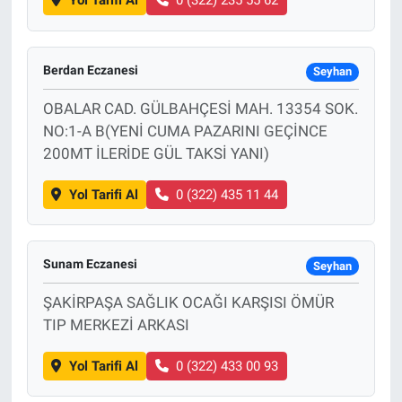
Yol Tarifi Al
0 (322) 235 55 62
Berdan Eczanesi
Seyhan
OBALAR CAD. GÜLBAHÇESİ MAH. 13354 SOK.
NO:1-A B(YENİ CUMA PAZARINI GEÇİNCE
200MT İLERİDE GÜL TAKSİ YANI)
Yol Tarifi Al
0 (322) 435 11 44
Sunam Eczanesi
Seyhan
ŞAKİRPAŞA SAĞLIK OCAĞI KARŞISI ÖMÜR
TIP MERKEZİ ARKASI
Yol Tarifi Al
0 (322) 433 00 93