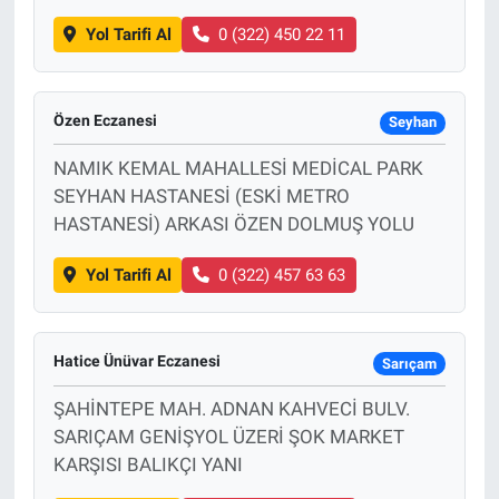
Yol Tarifi Al
0 (322) 450 22 11
Özen Eczanesi
Seyhan
NAMIK KEMAL MAHALLESİ MEDİCAL PARK
SEYHAN HASTANESİ (ESKİ METRO
HASTANESİ) ARKASI ÖZEN DOLMUŞ YOLU
Yol Tarifi Al
0 (322) 457 63 63
Hatice Ünüvar Eczanesi
Sarıçam
ŞAHİNTEPE MAH. ADNAN KAHVECİ BULV.
SARIÇAM GENİŞYOL ÜZERİ ŞOK MARKET
KARŞISI BALIKÇI YANI