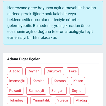
Her eczane gece boyunca açık olmayabilir, bazıları
sadece gerektiğinde açık kalabilir veya
beklenmedik durumlar nedeniyle nöbete
gelemeyebilir. Bu nedenle, yola çıkmadan önce
eczanenin açık olduğunu telefon aracılığıyla teyit
etmeniz iyi bir fikir olacaktır.
Adana Diğer İlçeler
Aladağ
Ceyhan
Çukurova
Feke
İmamoğlu
Karaisali
Karataş
Kozan
Pozanti
Saimbeyli
Sariçam
Seyhan
Tufanbeyli
Yumurtalik
Yüreğir
Aladağ