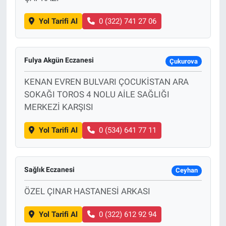
Yol Tarifi Al
0 (322) 741 27 06
Fulya Akgün Eczanesi
Çukurova
KENAN EVREN BULVARI ÇOCUKİSTAN ARA
SOKAĞI TOROS 4 NOLU AİLE SAĞLIĞI
MERKEZİ KARŞISI
Yol Tarifi Al
0 (534) 641 77 11
Sağlık Eczanesi
Ceyhan
ÖZEL ÇINAR HASTANESİ ARKASI
Yol Tarifi Al
0 (322) 612 92 94