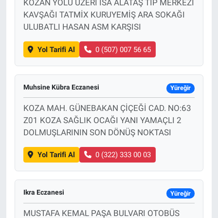
KOZAN YOLU ÜZERİ İSA ALATAŞ TIP MERKEZİ
KAVŞAĞI TATMİX KURUYEMİŞ ARA SOKAĞI
ULUBATLI HASAN ASM KARŞISI
Yol Tarifi Al
0 (507) 007 56 65
Muhsine Kübra Eczanesi
Yüreğir
KOZA MAH. GÜNEBAKAN ÇİÇEĞİ CAD. NO:63
Z01 KOZA SAĞLIK OCAĞI YANI YAMAÇLI 2
DOLMUŞLARININ SON DÖNÜŞ NOKTASI
Yol Tarifi Al
0 (322) 333 00 03
Ikra Eczanesi
Yüreğir
MUSTAFA KEMAL PAŞA BULVARI OTOBÜS