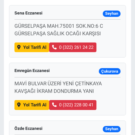
Sena Eczanesi
Seyhan
GÜRSELPAŞA MAH.75001 SOK.NO:6 C
GÜRSELPAŞA SAĞLIK OCAĞI KARŞISI
Yol Tarifi Al
0 (322) 261 24 22
Emregün Eczanesi
Çukurova
MAVİ BULVAR ÜZERİ YENİ ÇETİNKAYA
KAVŞAĞI İKRAM DONDURMA YANI
Yol Tarifi Al
0 (322) 228 00 41
Özde Eczanesi
Seyhan