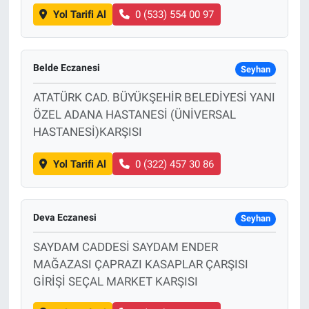
Yol Tarifi Al
0 (533) 554 00 97
Belde Eczanesi
Seyhan
ATATÜRK CAD. BÜYÜKŞEHİR BELEDİYESİ YANI
ÖZEL ADANA HASTANESİ (ÜNİVERSAL
HASTANESİ)KARŞISI
Yol Tarifi Al
0 (322) 457 30 86
Deva Eczanesi
Seyhan
SAYDAM CADDESİ SAYDAM ENDER
MAĞAZASI ÇAPRAZI KASAPLAR ÇARŞISI
GİRİŞİ SEÇAL MARKET KARŞISI