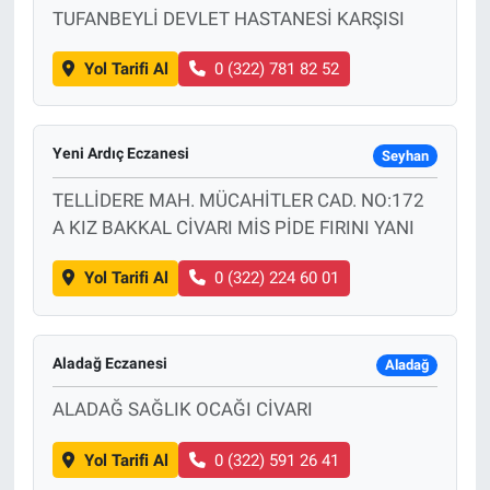
TUFANBEYLİ DEVLET HASTANESİ KARŞISI
Yol Tarifi Al
0 (322) 781 82 52
Yeni Ardıç Eczanesi
Seyhan
TELLİDERE MAH. MÜCAHİTLER CAD. NO:172
A KIZ BAKKAL CİVARI MİS PİDE FIRINI YANI
Yol Tarifi Al
0 (322) 224 60 01
Aladağ Eczanesi
Aladağ
ALADAĞ SAĞLIK OCAĞI CİVARI
Yol Tarifi Al
0 (322) 591 26 41