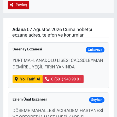
Paylaş
EndüstriST
Enerjisini Üreten Fabrikalar
Adana
07 Ağustos 2026 Cuma nöbetçi
eczane adres, telefon ve konumları
Endüstri 4.0 Uygulamaları
Ağır Sanayi Çözümleri
Serenay Eczanesi
Çukurova
YURT MAH. ANADOLU LİSESİ CAD.SÜLEYMAN
DEMİREL YEŞİL FIRIN YANINDA
Yol Tarifi Al
0 (501) 940 98 01
Eslem Ünal Eczanesi
Seyhan
DÖŞEME MAHALLESİ ACIBADEM HASTANESİ
VE ORTOPEDİA HASTANESİ KARŞISI