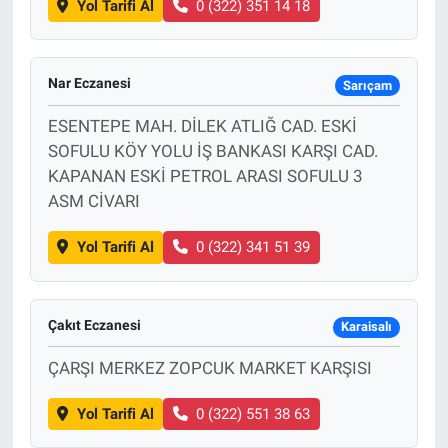
Yol Tarifi Al
0 (322) 351 14 18
Nar Eczanesi
Sarıçam
ESENTEPE MAH. DİLEK ATLIĞ CAD. ESKİ
SOFULU KÖY YOLU İŞ BANKASI KARŞI CAD.
KAPANAN ESKİ PETROL ARASI SOFULU 3
ASM CİVARI
Yol Tarifi Al
0 (322) 341 51 39
Çakıt Eczanesi
Karaisalı
ÇARŞI MERKEZ ZOPCUK MARKET KARŞISI
Yol Tarifi Al
0 (322) 551 38 63