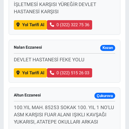
İŞLETMESİ KARŞISI YÜREĞİR DEVLET
HASTANESİ KARŞISI
Yol Tarifi Al
0 (322) 322 75 36
Nalan Eczanesi
Kozan
DEVLET HASTANESİ FEKE YOLU
Yol Tarifi Al
0 (322) 515 26 03
Altun Eczanesi
Çukurova
100.YIL MAH. 85253 SOKAK 100. YIL 1 NO'LU
ASM KARŞISI FUAR ALANI IŞIKLI KAVŞAĞI
YUKARISI, ATATEPE OKULLARI ARKASI