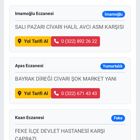
Imamoğlu Eczanesi
İmamoğlu
SALI PAZARI CİVARI HALİL AVCI ASM KARŞISI
Yol Tarifi Al
0 (322) 892 26 22
Ayas Eczanesi
Yumurtalık
BAYRAK DİREĞİ CİVARI ŞOK MARKET YANI
Yol Tarifi Al
0 (322) 671 43 43
Kaan Eczanesi
Feke
FEKE İLÇE DEVLET HASTANESİ KARŞI
ÇAPRAZI