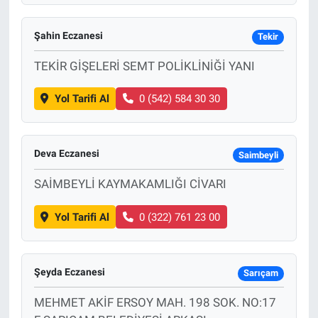
Şahin Eczanesi
Tekir
TEKİR GİŞELERİ SEMT POLİKLİNİĞİ YANI
Yol Tarifi Al
0 (542) 584 30 30
Deva Eczanesi
Saimbeyli
SAİMBEYLİ KAYMAKAMLIĞI CİVARI
Yol Tarifi Al
0 (322) 761 23 00
Şeyda Eczanesi
Sarıçam
MEHMET AKİF ERSOY MAH. 198 SOK. NO:17