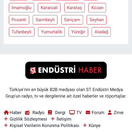
İmamoğlu
Karaisali
Karataş
Kozan
Pozanti
Saimbeyli
Sariçam
Seyhan
Tufanbeyli
Yumurtalik
Yüreğir
Aladağ
Türkiye'nin en büyük B2B medyası olan ST Endüstri Medya
Grup'un radyo, tv ve dergilerine ait özel haberler ve röportajlar.
Haber
Radyo
Dergi
TV
Forum
Zirve
Gizlilik Sözleşmesi
İletişim
Kişisel Verilerin Korunma Politikası
Künye